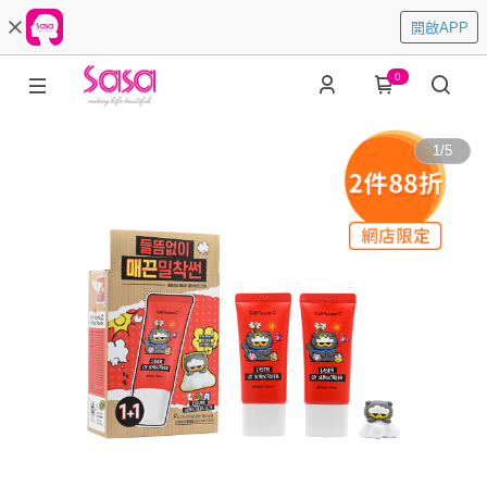
開啟APP
0
1
/
5