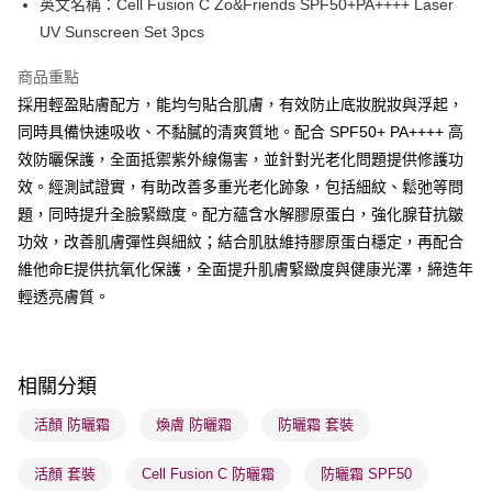
英文名稱：Cell Fusion C Zo&Friends SPF50+PA++++ Laser
WeChat Pay
UV Sunscreen Set 3pcs
BoC Pay
商品重點
採用輕盈貼膚配方，能均勻貼合肌膚，有效防止底妝脫妝與浮起，
送貨方式
同時具備快速吸收、不黏膩的清爽質地。配合 SPF50+ PA++++ 高
順豐自助櫃 - 確認發貨後1-3個工作天送達
效防曬保護，全面抵禦紫外線傷害，並針對光老化問題提供修護功
每筆HK$65.00，滿HK$300.00或以上免運費
效。經測試證實，有助改善多重光老化跡象，包括細紋、鬆弛等問
順豐站及營業點 - 確認發貨後1-3個工作天送達
題，同時提升全臉緊緻度。配方蘊含水解膠原蛋白，強化腺苷抗皺
功效，改善肌膚彈性與細紋；結合肌肽維持膠原蛋白穩定，再配合
每筆HK$65.00，滿HK$300.00或以上免運費
維他命E提供抗氧化保護，全面提升肌膚緊緻度與健康光澤，締造年
確認發貨後1-3 工作天送達，訂單將隨機分配至SF順豐速運或京東
輕透亮膚質。
物流公司進行物流配送
每筆HK$65.00，滿HK$300.00或以上免運費
(香港門市) 只顯示可選門市。確認發貨後2-5個工作天到店，3天內
相關分類
取。逾期會取消訂單，並不會安排重寄
活顏 防曬霜
煥膚 防曬霜
防曬霜 套裝
每筆HK$20.00，滿HK$100.00或以上免運費
活顏 套裝
Cell Fusion C 防曬霜
防曬霜 SPF50
(澳門門市) 只顯示可選門市。確認發貨後2-5個工作天到店，3天內