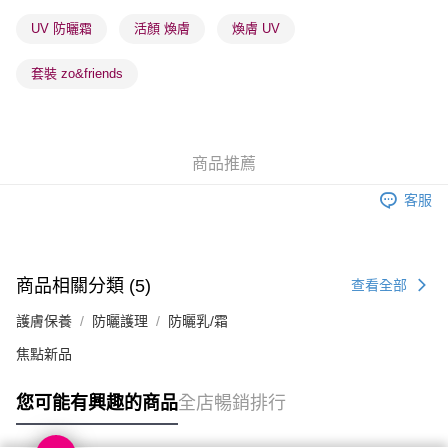
取。逾期會取消訂單，並不會安排重寄
UV 防曬霜
活顏 煥膚
煥膚 UV
每筆HK$20.00，滿HK$100.00或以上免運費
套裝 zo&friends
澳門地區配送 - 確認發貨後1-4個工作天送達
運費表
商品推薦
客服
商品相關分類 (5)
查看全部
護膚保養
防曬護理
防曬乳/霜
焦點新品
您可能有興趣的商品
全店暢銷排行