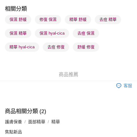
順豐站及營業點 - 確認發貨後1-3個工作天送達
相關分類
每筆HK$65.00，滿HK$300.00或以上免運費
保濕 舒緩
修復 保濕
精華 舒緩
去痘 精華
確認發貨後1-3 工作天送達，訂單將隨機分配至SF順豐速運或京東
保濕 精華
保濕 hyal-cica
去痘 保濕
物流公司進行物流配送
每筆HK$65.00，滿HK$300.00或以上免運費
精華 hyal-cica
去痘 修復
舒緩 修復
(香港門市) 只顯示可選門市。確認發貨後2-5個工作天到店，3天內
取。逾期會取消訂單，並不會安排重寄
每筆HK$20.00，滿HK$100.00或以上免運費
商品推薦
(澳門門市) 只顯示可選門市。確認發貨後2-5個工作天到店，3天內
客服
取。逾期會取消訂單，並不會安排重寄
每筆HK$20.00，滿HK$100.00或以上免運費
澳門地區配送 - 確認發貨後1-4個工作天送達
運費表
商品相關分類 (2)
護膚保養
面部精華
精華
焦點新品