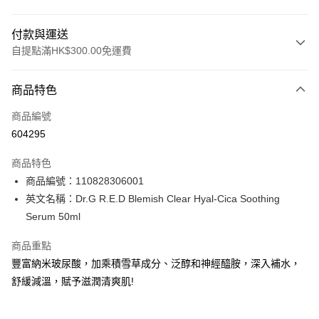
付款與運送
自提點滿HK$300.00免運費
付款方式
商品特色
信用卡
商品編號
Apple Pay
604295
AlipayHK
商品特色
PayMe
商品編號：110828306001
英文名稱：Dr.G R.E.D Blemish Clear Hyal-Cica Soothing
WeChat Pay
Serum 50ml
BoC Pay
商品重點
豐富納米玻尿酸，加乘積雪草成分、泛醇和神經醯胺，深入補水，
送貨方式
舒緩減溫，賦予滋潤清爽肌!
順豐自助櫃 - 確認發貨後1-3個工作天送達
每筆HK$65.00，滿HK$300.00或以上免運費