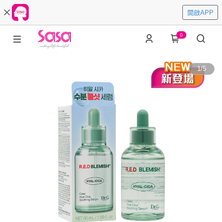
開啟APP
0
1
/
5