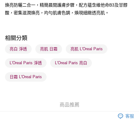
煥亮防曬二合一，精簡晨間護膚步驟，配方蘊含維他命B3及甘醇
送貨方式
酸，密集滋潤煥亮，均勻肌膚色調，煥現細緻透亮肌。
順豐自助櫃 - 確認發貨後1-3個工作天送達
每筆HK$65.00，滿HK$300.00或以上免運費
順豐站及營業點 - 確認發貨後1-3個工作天送達
相關分類
每筆HK$65.00，滿HK$300.00或以上免運費
亮白 淨透
亮肌 日霜
亮肌 L'Oreal Paris
確認發貨後1-3 工作天送達，訂單將隨機分配至SF順豐速運或京東
L'Oreal Paris 淨透
L'Oreal Paris 亮白
物流公司進行物流配送
每筆HK$65.00，滿HK$300.00或以上免運費
日霜 L'Oreal Paris
(香港門市) 只顯示可選門市。確認發貨後2-5個工作天到店，3天內
取。逾期會取消訂單，並不會安排重寄
每筆HK$20.00，滿HK$100.00或以上免運費
商品推薦
(澳門門市) 只顯示可選門市。確認發貨後2-5個工作天到店，3天內
客服
取。逾期會取消訂單，並不會安排重寄
每筆HK$20.00，滿HK$100.00或以上免運費
澳門地區配送 - 確認發貨後1-4個工作天送達
運費表