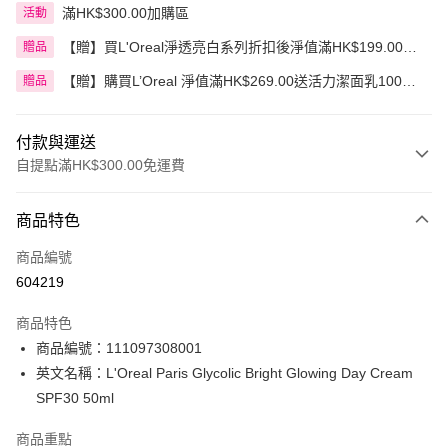
滿HK$300.00加購區
活動
【贈】買L'Oreal淨透亮白系列折扣後淨值滿HK$199.00即
贈品
送泡沫潔面乳 100毫升
【贈】購買L’Oreal 淨值滿HK$269.00送活力潔面乳100毫
贈品
升，滿HK$399.00送3合1卸妝水400毫升
付款與運送
自提點滿HK$300.00免運費
付款方式
商品特色
信用卡
商品編號
Apple Pay
604219
AlipayHK
商品特色
PayMe
商品編號：111097308001
英文名稱：L'Oreal Paris Glycolic Bright Glowing Day Cream
WeChat Pay
SPF30 50ml
BoC Pay
商品重點