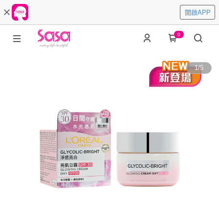
開啟APP
0
1
/
5