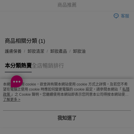
商品推薦
順豐站及營業點 - 確認發貨後1-3個工作天送達
客服
每筆HK$65.00，滿HK$300.00或以上免運費
確認發貨後1-3 工作天送達，訂單將隨機分配至SF順豐速運或京東
物流公司進行物流配送
商品相關分類 (1)
每筆HK$65.00，滿HK$300.00或以上免運費
護膚保養
卸妝清潔
卸妝產品
卸妝油
(香港門市) 只顯示可選門市。確認發貨後2-5個工作天到店，3天內
取。逾期會取消訂單，並不會安排重寄
本分類熱賣
全店暢銷排行
每筆HK$20.00，滿HK$100.00或以上免運費
(澳門門市) 只顯示可選門市。確認發貨後2-5個工作天到店，3天內
本網站中使用 cookie，欲查詢有關本網站使用 cookie 方式之詳情，及若您不希
取。逾期會取消訂單，並不會安排重寄
熱門標籤
望在電腦上使用 cookie 時應如何變更電腦的 cookie 設定，請參閱本網站「
私隱
政策
」之 Cookie 聲明。您繼續使用本網站即表示您同意本公司得按本網站使用
每筆HK$20.00，滿HK$100.00或以上免運費
條款之 Cookie 聲明使用 cookie。
了解更多 >
熱銷排行
最新商品
人氣推薦
澳門地區配送 - 確認發貨後1-4個工作天送達
運費表
我知道了