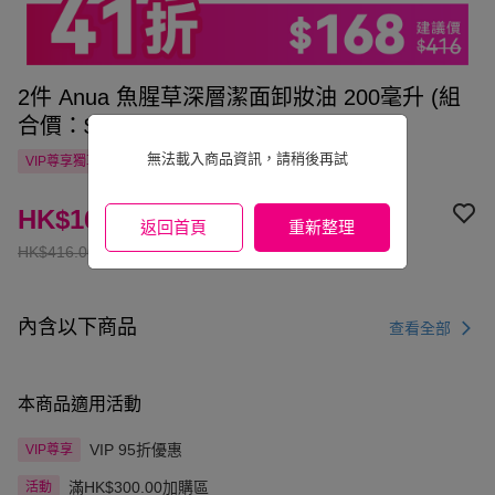
2件 Anua 魚腥草深層潔面卸妝油 200毫升 (組
合價：$168）
無法載入商品資訊，請稍後再試
VIP尊享
獨享
自提點滿HK$300.00免運費
國家/地區配送
HK$168.00
返回首頁
重新整理
HK$416.00
內含以下商品
查看全部
本商品適用活動
VIP 95折優惠
VIP尊享
滿HK$300.00加購區
活動