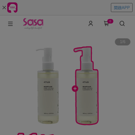
開啟APP
0
1
/
6