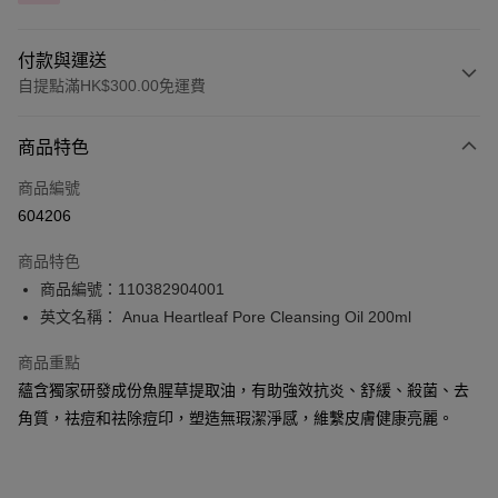
付款與運送
自提點滿HK$300.00免運費
付款方式
商品特色
信用卡
商品編號
Apple Pay
604206
AlipayHK
商品特色
PayMe
商品編號：110382904001
英文名稱： Anua Heartleaf Pore Cleansing Oil 200ml
WeChat Pay
商品重點
BoC Pay
蘊含獨家研發成份魚腥草提取油，有助強效抗炎、舒緩、殺菌、去
角質，祛痘和祛除痘印，塑造無瑕潔淨感，維繫皮膚健康亮麗。
送貨方式
順豐自助櫃 - 確認發貨後1-3個工作天送達
每筆HK$65.00，滿HK$300.00或以上免運費