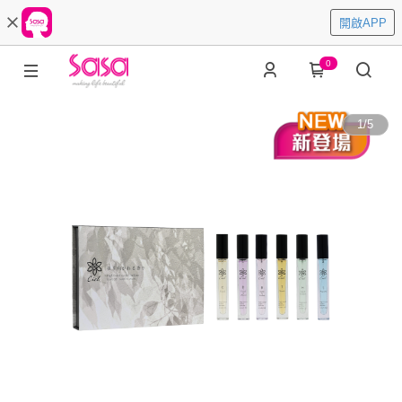
開啟APP
0
1
/
5