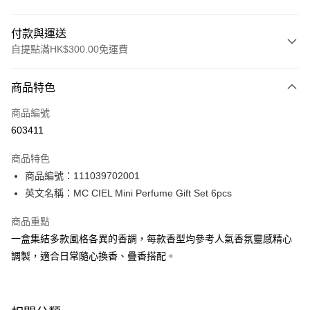
付款與運送
自提點滿HK$300.00免運費
付款方式
商品特色
信用卡
商品編號
Apple Pay
603411
AlipayHK
商品特色
PayMe
商品編號：111039702001
英文名稱：MC CIEL Mini Perfume Gift Set 6pcs
WeChat Pay
商品重點
BoC Pay
一盒集結多款風格各異的香調，每款香型均參考人氣香氛靈感精心
調製，適合日常隨心換香、疊香搭配。
送貨方式
順豐自助櫃 - 確認發貨後1-3個工作天送達
每筆HK$65.00，滿HK$300.00或以上免運費