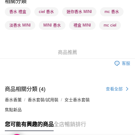
相關分類
順豐站及營業點 - 確認發貨後1-3個工作天送達
香水 禮盒
ciel 香水
迷你香水 MINI
mc 香水
每筆HK$65.00，滿HK$300.00或以上免運費
淡香水 MINI
MINI 香水
禮盒 MINI
mc ciel
確認發貨後1-3 工作天送達，訂單將隨機分配至SF順豐速運或京東
物流公司進行物流配送
每筆HK$65.00，滿HK$300.00或以上免運費
商品推薦
(香港門市) 只顯示可選門市。確認發貨後2-5個工作天到店，3天內
取。逾期會取消訂單，並不會安排重寄
客服
每筆HK$20.00，滿HK$100.00或以上免運費
(澳門門市) 只顯示可選門市。確認發貨後2-5個工作天到店，3天內
取。逾期會取消訂單，並不會安排重寄
商品相關分類 (4)
查看全部
每筆HK$20.00，滿HK$100.00或以上免運費
香水香薰
香水套裝/試用裝
女士香水套裝
焦點新品
您可能有興趣的商品
全店暢銷排行