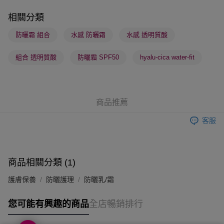
順豐站及營業點 - 確認發貨後1-3個工作天送達
相關分類
每筆HK$65.00，滿HK$300.00或以上免運費
防曬霜 組合
水感 防曬霜
水感 透明質酸
確認發貨後1-3 工作天送達，訂單將隨機分配至SF順豐速運或京東
組合 透明質酸
防曬霜 SPF50
hyalu-cica water-fit
物流公司進行物流配送
每筆HK$65.00，滿HK$300.00或以上免運費
(香港門市) 只顯示可選門市。確認發貨後2-5個工作天到店，3天內
商品推薦
取。逾期會取消訂單，並不會安排重寄
每筆HK$20.00，滿HK$100.00或以上免運費
客服
(澳門門市) 只顯示可選門市。確認發貨後2-5個工作天到店，3天內
取。逾期會取消訂單，並不會安排重寄
每筆HK$20.00，滿HK$100.00或以上免運費
商品相關分類 (1)
澳門地區配送 - 確認發貨後1-4個工作天送達
運費表
護膚保養
防曬護理
防曬乳/霜
您可能有興趣的商品
全店暢銷排行