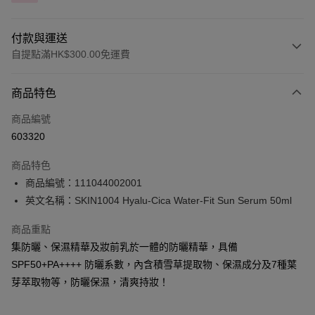
付款與運送
自提點滿HK$300.00免運費
付款方式
商品特色
信用卡
商品編號
Apple Pay
603320
AlipayHK
商品特色
PayMe
商品編號：111044002001
英文名稱：SKIN1004 Hyalu-Cica Water-Fit Sun Serum 50ml
WeChat Pay
商品重點
BoC Pay
集防曬、保濕精華及妝前乳於一體的防曬精華，具備
SPF50+PA++++ 防曬系數，內含積雪草提取物、保濕成分及7種葉
送貨方式
芽萃取物等，防曬保濕，清爽持妝！
順豐自助櫃 - 確認發貨後1-3個工作天送達
每筆HK$65.00，滿HK$300.00或以上免運費