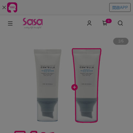
開啟APP
0
1
/
6