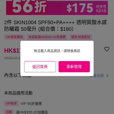
2件 SKIN1004 SPF50+PA++++ 透明質酸水感
防曬霜 50毫升 (組合價：$180）
VIP尊享
獨享
自提點滿HK$300.00免運費
國家/地區配送
HK$175.00
無法載入商品資訊，請稍後再試
HK$318.00
返回首頁
重新整理
內含以下商品
查看全部
本商品適用活動
VIP 95折優惠
VIP尊享
滿HK$300.00加購區
活動