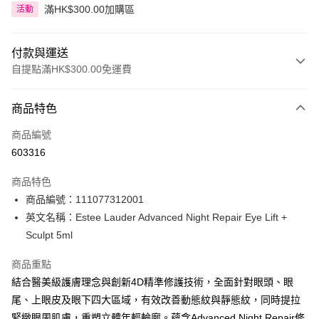
滿HK$300.00加購區
活動
付款與運送
自提點滿HK$300.00免運費
付款方式
商品特色
信用卡
商品編號
Apple Pay
603316
AlipayHK
商品特色
PayMe
商品編號：111077312001
英文名稱：Estee Lauder Advanced Night Repair Eye Lift +
WeChat Pay
Sculpt 5ml
BoC Pay
商品重點
結合醫美級護膚理念與創新4D精準修護技術，全面針對眼頭、眼
送貨方式
尾、上眼皮及眼下四大區域，有效改善動態紋與靜態紋，同時提拉
順豐自助櫃 - 確認發貨後1-3個工作天送達
緊緻眼周肌膚，重塑立體年輕輪廓。蘊含Advanced Night Repair修