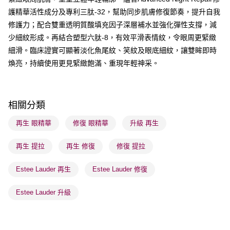
每筆HK$65.00，滿HK$300.00或以上免運費
護精華活性成分及專利三肽-32，幫助同步肌膚修復節奏，提升自我
順豐站及營業點 - 確認發貨後1-3個工作天送達
修護力；配合雙重透明質酸填充因子深層補水並強化彈性支撐，減
少細紋形成。再結合塑型六肽-8，有效平滑表情紋，令眼周更緊緻
每筆HK$65.00，滿HK$300.00或以上免運費
細滑。臨床證實可顯著淡化魚尾紋、笑紋及眼底細紋，讓雙眸即時
確認發貨後1-3 工作天送達，訂單將隨機分配至SF順豐速運或京東
煥亮，持續使用更見緊緻飽滿、重現年輕神采。
物流公司進行物流配送
每筆HK$65.00，滿HK$300.00或以上免運費
(香港門市) 只顯示可選門市。確認發貨後2-5個工作天到店，3天內
相關分類
取。逾期會取消訂單，並不會安排重寄
再生 眼精華
修復 眼精華
升級 再生
每筆HK$20.00，滿HK$100.00或以上免運費
再生 提拉
再生 修復
修復 提拉
(澳門門市) 只顯示可選門市。確認發貨後2-5個工作天到店，3天內
取。逾期會取消訂單，並不會安排重寄
Estee Lauder 再生
Estee Lauder 修復
每筆HK$20.00，滿HK$100.00或以上免運費
Estee Lauder 升級
澳門地區配送 - 確認發貨後1-4個工作天送達
運費表