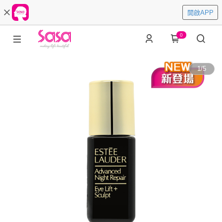
開啟APP
0
1
/
5