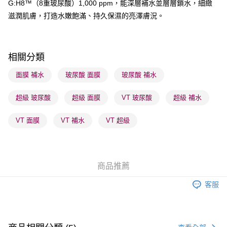
G:H8™（8重玻尿酸）1,000 ppm，能深層補水並層層鎖水，細緻
每筆HK$65.00，滿HK$300.00或以上免運費
滋潤肌膚，打造水嫩飽滿、持久保濕的亮澤膚況。
順豐站及營業點 - 確認發貨後1-3個工作天送達
每筆HK$65.00，滿HK$300.00或以上免運費
相關分類
確認發貨後1-3 工作天送達，訂單將隨機分配至SF順豐速運或京東
物流公司進行物流配送
面膜 補水
玻尿酸 面膜
玻尿酸 補水
每筆HK$65.00，滿HK$300.00或以上免運費
超級 玻尿酸
超級 面膜
VT 玻尿酸
超級 補水
(香港門市) 只顯示可選門市。確認發貨後2-5個工作天到店，3天內
取。逾期會取消訂單，並不會安排重寄
VT 面膜
VT 補水
VT 超級
每筆HK$20.00，滿HK$100.00或以上免運費
(澳門門市) 只顯示可選門市。確認發貨後2-5個工作天到店，3天內
取。逾期會取消訂單，並不會安排重寄
商品推薦
每筆HK$20.00，滿HK$100.00或以上免運費
客服
澳門地區配送 - 確認發貨後1-4個工作天送達
運費表