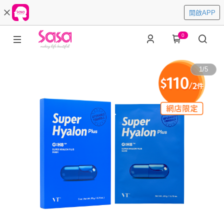
開啟APP
0
1
/
5