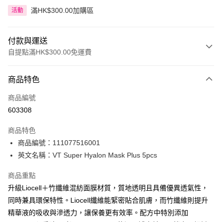
滿HK$300.00加購區
活動
付款與運送
自提點滿HK$300.00免運費
付款方式
商品特色
信用卡
商品編號
Apple Pay
603308
AlipayHK
商品特色
PayMe
商品編號：111077516001
英文名稱：VT Super Hyalon Mask Plus 5pcs
WeChat Pay
商品重點
BoC Pay
升級Liocell＋竹纖維混紡面膜材質，質地透明且具備優異透氣性，
同時兼具環保特性。Liocell纖維能緊密貼合肌膚，而竹纖維則提升
送貨方式
精華液的吸收與滲透力，讓保養更有效率。配方中特別添加
順豐自助櫃 - 確認發貨後1-3個工作天送達