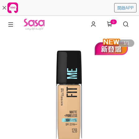
開啟APP
0
1
/
1