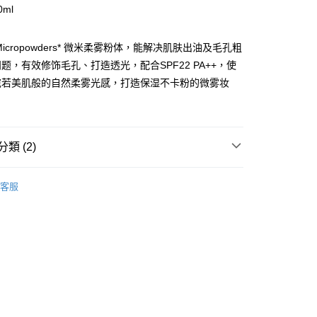
0ml
ay
icropowders* 微米柔雾粉体，能解决肌肤出油及毛孔粗
题，有效修饰毛孔、打造透光，配合SPF22 PA++，使
宛若美肌般的自然柔雾光感，打造保湿不卡粉的微雾妆
 - 確認發貨後1-3個工作天送達
5.00，滿HK$300.00或以上免運費
類 (2)
業點 - 確認發貨後1-3個工作天送達
面部彩妝
粉底
5.00，滿HK$300.00或以上免運費
客服
1-3 工作天送達，訂單將隨機分配至SF順豐速運或京東
進行物流配送
5.00，滿HK$300.00或以上免運費
) 只顯示可選門市。確認發貨後2-5個工作天到店，3天內
會取消訂單，並不會安排重寄
0.00，滿HK$100.00或以上免運費