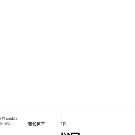
) 只顯示可選門市。確認發貨後2-5個工作天到店，3天內
會取消訂單，並不會安排重寄
0.00，滿HK$100.00或以上免運費
送 - 確認發貨後1-4個工作天送達
運費表
 cookie
e 聲明使
我知道了
官方APP