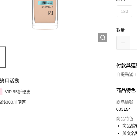
120
數量
付款與運
自提點滿HK
適用活動
付款方式
商品特色
VIP 95折優惠
享
信用卡
滿$300加購區
商品編號
603154
Apple Pay
商品特色
AlipayHK
商品編號
英文名稱：M
PayMe