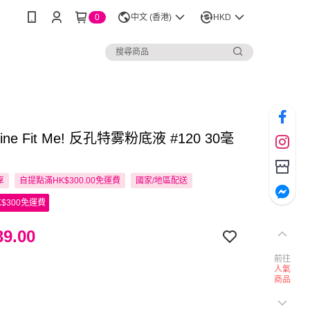
0
中文 (香港)
HKD
lline Fit Me! 反孔特雾粉底液 #120 30毫
享
自提點滿HK$300.00免運費
國家/地區配送
$300免運費
9.00
前往
人氣
商品