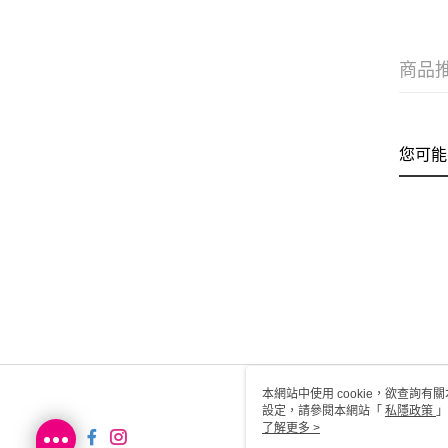
商品
您可能
本網站中使用 cookie，欲查詢有關
設定，請參閱本網站「
私隱政策
」
用 cookie。
了解更多 >