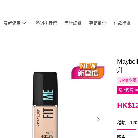
最新優惠
熱銷排行榜
品牌總覽
專題推介
付款獎賞
Maybe
升
VIP尊享
獨
送上門滿HK
HK$13
種類：120
顏色