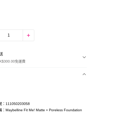
送
$300.00免運費
：111050203058
aybelline Fit Me! Matte + Poreless Foundation