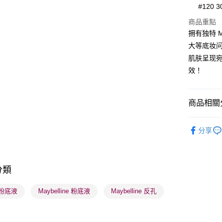
#120 3
WeChat P
商品重點
拥有独特 M
BoC Pay
大等底妆问
肌肤呈现
送貨方式
效！
順豐自助櫃
每筆HK$6
商品相關分
順豐站及營
潮流彩妝
每筆HK$6
分享
焦點新品
確認發貨後
物流公司
分類
每筆HK$6
 粉底液
Maybelline 粉底液
Maybelline 反孔
(香港門市
取。逾期
每筆HK$2