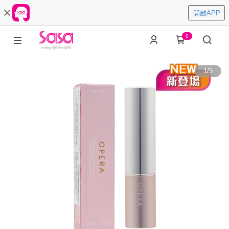
開啟APP
0
1
/
5