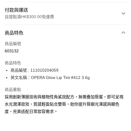
付款與運送
自提點滿HK$300.00免運費
付款方式
商品特色
信用卡
商品編號
Apple Pay
603132
AlipayHK
商品特色
PayMe
商品編號 : 111010204059
英文名稱：OPERA Glow Lip Tint #412 3.6g
WeChat Pay
商品重點
BoC Pay
採用創新薄膜技術與植物性角鯊烷配方，無需疊加唇蜜，即可呈現
水光潤澤妝效，質感輕盈貼合雙唇，助你提升唇瓣光澤感與顯色
送貨方式
度，完美适配日常妝容需求。
順豐自助櫃 - 確認發貨後1-3個工作天送達
每筆HK$65.00，滿HK$300.00或以上免運費