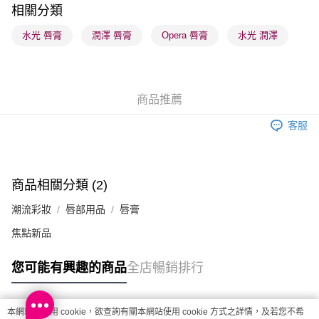
順豐站及營業點 - 確認發貨後1-3個工作天送達
相關分類
每筆HK$65.00，滿HK$300.00或以上免運費
水光 唇膏
潤澤 唇膏
Opera 唇膏
水光 潤澤
確認發貨後1-3 工作天送達，訂單將隨機分配至SF順豐速運或京東
物流公司進行物流配送
每筆HK$65.00，滿HK$300.00或以上免運費
商品推薦
(香港門市) 只顯示可選門市。確認發貨後2-5個工作天到店，3天內
客服
取。逾期會取消訂單，並不會安排重寄
每筆HK$20.00，滿HK$100.00或以上免運費
(澳門門市) 只顯示可選門市。確認發貨後2-5個工作天到店，3天內
商品相關分類 (2)
取。逾期會取消訂單，並不會安排重寄
潮流彩妝
唇部用品
唇膏
每筆HK$20.00，滿HK$100.00或以上免運費
焦點新品
澳門地區配送 - 確認發貨後1-4個工作天送達
運費表
您可能有興趣的商品
全店暢銷排行
本網站中使用 cookie，欲查詢有關本網站使用 cookie 方式之詳情，及若您不希