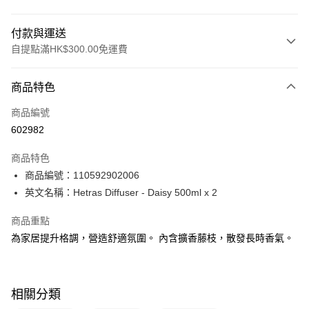
付款與運送
自提點滿HK$300.00免運費
付款方式
商品特色
信用卡
商品編號
Apple Pay
602982
AlipayHK
商品特色
PayMe
商品編號：110592902006
英文名稱：Hetras Diffuser - Daisy 500ml x 2
WeChat Pay
商品重點
BoC Pay
為家居提升格調，營造舒適氛圍。 內含擴香藤枝，散發長時香氣。
送貨方式
順豐自助櫃 - 確認發貨後1-3個工作天送達
相關分類
每筆HK$65.00，滿HK$300.00或以上免運費