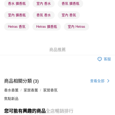
香水 擴香瓶
室內 香水
香氛 擴香瓶
順豐站及營業點 - 確認發貨後1-3個工作天送達
每筆HK$65.00，滿HK$300.00或以上免運費
室內 擴香瓶
香氛 香水
室內 香氛
確認發貨後1-3 工作天送達，訂單將隨機分配至SF順豐速運或京東
Hetras 香氛
Hetras 擴香瓶
室內 Hetras
物流公司進行物流配送
每筆HK$65.00，滿HK$300.00或以上免運費
(香港門市) 只顯示可選門市。確認發貨後2-5個工作天到店，3天內
商品推薦
取。逾期會取消訂單，並不會安排重寄
每筆HK$20.00，滿HK$100.00或以上免運費
客服
(澳門門市) 只顯示可選門市。確認發貨後2-5個工作天到店，3天內
取。逾期會取消訂單，並不會安排重寄
商品相關分類 (3)
每筆HK$20.00，滿HK$100.00或以上免運費
查看全部
香水香薰
家居香薰
家居香氛
澳門地區配送 - 確認發貨後1-4個工作天送達
運費表
焦點新品
您可能有興趣的商品
全店暢銷排行