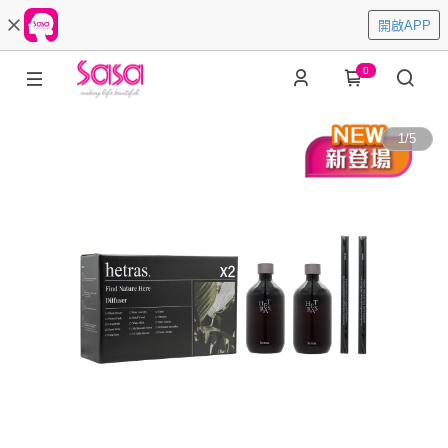
開啟APP
0
1
/
5