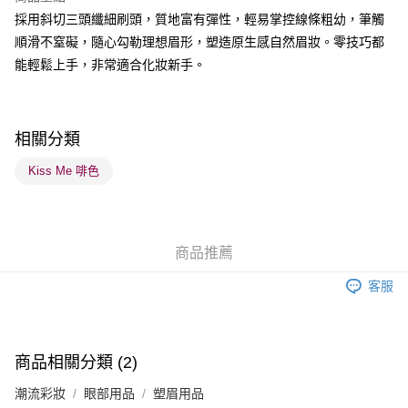
採用斜切三頭纖細刷頭，質地富有彈性，輕易掌控線條粗幼，筆觸
送貨方式
順滑不窒礙，隨心勾勒理想眉形，塑造原生感自然眉妝。零技巧都
順豐自助櫃 - 確認發貨後1-3個工作天送達
能輕鬆上手，非常適合化妝新手。
每筆HK$65.00，滿HK$300.00或以上免運費
順豐站及營業點 - 確認發貨後1-3個工作天送達
每筆HK$65.00，滿HK$300.00或以上免運費
相關分類
確認發貨後1-3 工作天送達，訂單將隨機分配至SF順豐速運或京東
Kiss Me 啡色
物流公司進行物流配送
每筆HK$65.00，滿HK$300.00或以上免運費
(香港門市) 只顯示可選門市。確認發貨後2-5個工作天到店，3天內
商品推薦
取。逾期會取消訂單，並不會安排重寄
客服
每筆HK$20.00，滿HK$100.00或以上免運費
(澳門門市) 只顯示可選門市。確認發貨後2-5個工作天到店，3天內
取。逾期會取消訂單，並不會安排重寄
商品相關分類 (2)
每筆HK$20.00，滿HK$100.00或以上免運費
潮流彩妝
眼部用品
塑眉用品