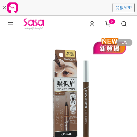
開啟APP
0
1
/
5