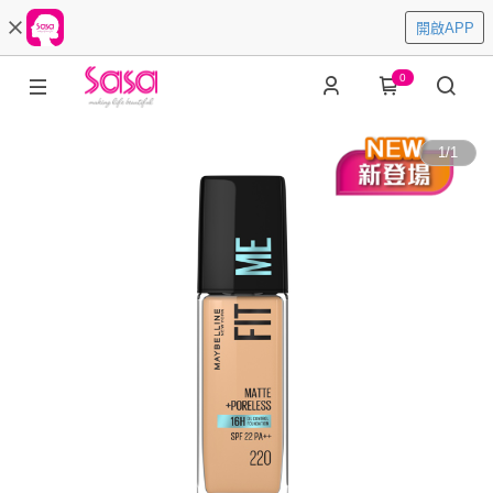
開啟APP
0
1
/
1