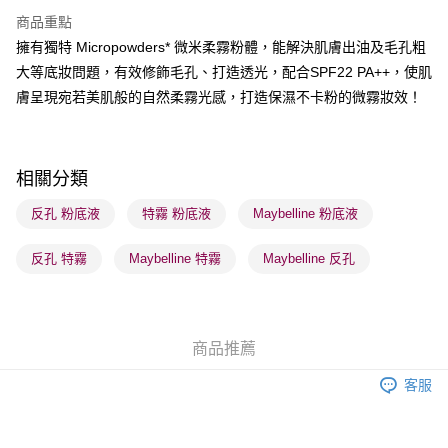
BoC Pay
商品重點
擁有獨特 Micropowders* 微米柔霧粉體，能解決肌膚出油及毛孔粗
送貨方式
大等底妝問題，有效修飾毛孔、打造透光，配合SPF22 PA++，使肌
順豐自助櫃 - 確認發貨後1-3個工作天送達
膚呈現宛若美肌般的自然柔霧光感，打造保濕不卡粉的微霧妝效！
每筆HK$65.00，滿HK$300.00或以上免運費
順豐站及營業點 - 確認發貨後1-3個工作天送達
每筆HK$65.00，滿HK$300.00或以上免運費
相關分類
確認發貨後1-3 工作天送達，訂單將隨機分配至SF順豐速運或京東
反孔 粉底液
特霧 粉底液
Maybelline 粉底液
物流公司進行物流配送
反孔 特霧
Maybelline 特霧
Maybelline 反孔
每筆HK$65.00，滿HK$300.00或以上免運費
(香港門市) 只顯示可選門市。確認發貨後2-5個工作天到店，3天內
取。逾期會取消訂單，並不會安排重寄
商品推薦
每筆HK$20.00，滿HK$100.00或以上免運費
客服
(澳門門市) 只顯示可選門市。確認發貨後2-5個工作天到店，3天內
取。逾期會取消訂單，並不會安排重寄
每筆HK$20.00，滿HK$100.00或以上免運費