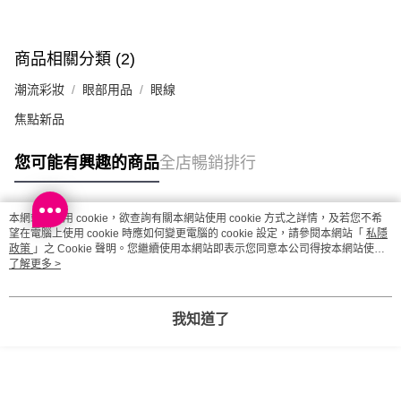
澳門地區配送 - 確認發貨後1-4個工作天送達
運費表
商品相關分類 (2)
潮流彩妝
眼部用品
眼線
焦點新品
您可能有興趣的商品
全店暢銷排行
本網站中使用 cookie，欲查詢有關本網站使用 cookie 方式之詳情，及若您不希
熱門標籤
望在電腦上使用 cookie 時應如何變更電腦的 cookie 設定，請參閱本網站「
私隱
政策
」之 Cookie 聲明。您繼續使用本網站即表示您同意本公司得按本網站使用
條款之 Cookie 聲明使用 cookie。
了解更多 >
熱銷排行
最新商品
人氣推薦
我知道了