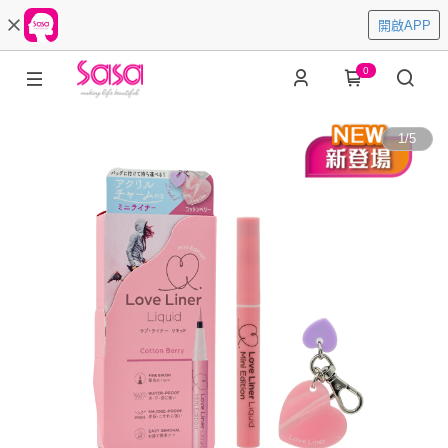
開啟APP
0
1
/
5