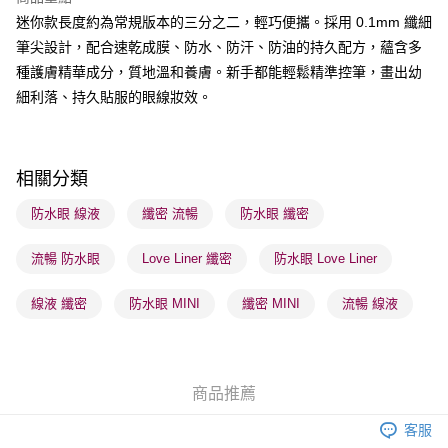
BoC Pay
迷你款長度約為常規版本的三分之二，輕巧便攜。採用 0.1mm 纖細
筆尖設計，配合速乾成膜、防水、防汗、防油的持久配方，蘊含多
送貨方式
種護膚精華成分，質地溫和養膚。新手都能輕鬆精準控筆，畫出幼
順豐自助櫃 - 確認發貨後1-3個工作天送達
細利落、持久貼服的眼線妝效。
每筆HK$65.00，滿HK$300.00或以上免運費
順豐站及營業點 - 確認發貨後1-3個工作天送達
每筆HK$65.00，滿HK$300.00或以上免運費
相關分類
確認發貨後1-3 工作天送達，訂單將隨機分配至SF順豐速運或京東
防水眼 線液
纖密 流暢
防水眼 纖密
物流公司進行物流配送
流暢 防水眼
Love Liner 纖密
防水眼 Love Liner
每筆HK$65.00，滿HK$300.00或以上免運費
(香港門市) 只顯示可選門市。確認發貨後2-5個工作天到店，3天內
線液 纖密
防水眼 MINI
纖密 MINI
流暢 線液
取。逾期會取消訂單，並不會安排重寄
每筆HK$20.00，滿HK$100.00或以上免運費
(澳門門市) 只顯示可選門市。確認發貨後2-5個工作天到店，3天內
商品推薦
取。逾期會取消訂單，並不會安排重寄
客服
每筆HK$20.00，滿HK$100.00或以上免運費