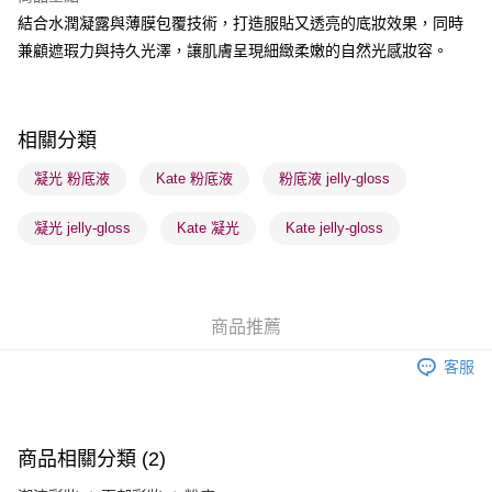
結合水潤凝露與薄膜包覆技術，打造服貼又透亮的底妝效果，同時
送貨方式
兼顧遮瑕力與持久光澤，讓肌膚呈現細緻柔嫩的自然光感妝容。
順豐自助櫃 - 確認發貨後1-3個工作天送達
每筆HK$65.00，滿HK$300.00或以上免運費
順豐站及營業點 - 確認發貨後1-3個工作天送達
相關分類
每筆HK$65.00，滿HK$300.00或以上免運費
凝光 粉底液
Kate 粉底液
粉底液 jelly-gloss
確認發貨後1-3 工作天送達，訂單將隨機分配至SF順豐速運或京東
凝光 jelly-gloss
Kate 凝光
Kate jelly-gloss
物流公司進行物流配送
每筆HK$65.00，滿HK$300.00或以上免運費
(香港門市) 只顯示可選門市。確認發貨後2-5個工作天到店，3天內
商品推薦
取。逾期會取消訂單，並不會安排重寄
每筆HK$20.00，滿HK$100.00或以上免運費
客服
(澳門門市) 只顯示可選門市。確認發貨後2-5個工作天到店，3天內
取。逾期會取消訂單，並不會安排重寄
每筆HK$20.00，滿HK$100.00或以上免運費
商品相關分類 (2)