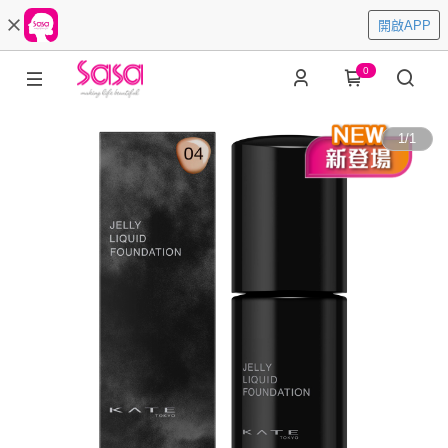
開啟APP
0
1
/
1