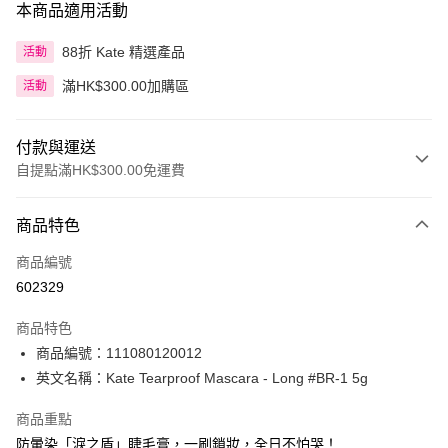
本商品適用活動
88折 Kate 精選產品
活動
滿HK$300.00加購區
活動
付款與運送
自提點滿HK$300.00免運費
付款方式
商品特色
信用卡
商品編號
Apple Pay
602329
AlipayHK
商品特色
PayMe
商品編號：111080120012
英文名稱：Kate Tearproof Mascara - Long #BR-1 5g
WeChat Pay
商品重點
BoC Pay
防暈染「淚之盾」睫毛膏，一刷鎖妝，全日不怕哭！