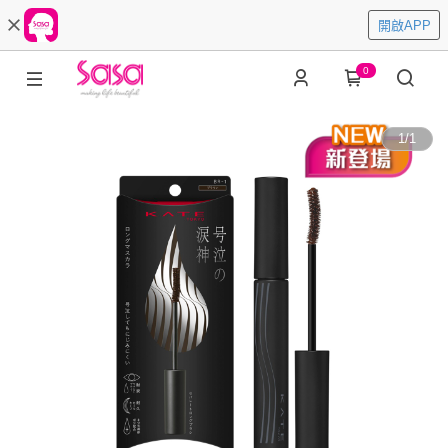
開啟APP
0
1
/
1