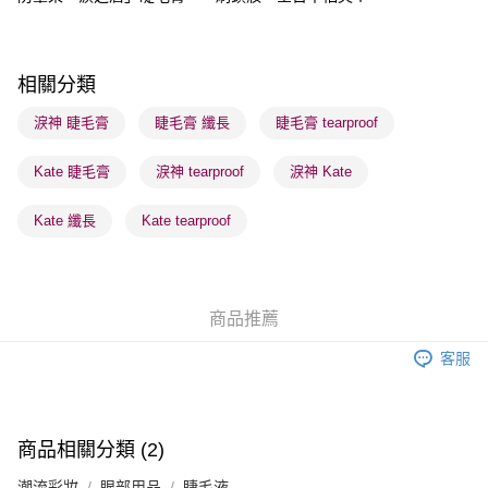
送貨方式
順豐自助櫃 - 確認發貨後1-3個工作天送達
相關分類
每筆HK$65.00，滿HK$300.00或以上免運費
淚神 睫毛膏
睫毛膏 纖長
睫毛膏 tearproof
順豐站及營業點 - 確認發貨後1-3個工作天送達
每筆HK$65.00，滿HK$300.00或以上免運費
Kate 睫毛膏
淚神 tearproof
淚神 Kate
確認發貨後1-3 工作天送達，訂單將隨機分配至SF順豐速運或京東
Kate 纖長
Kate tearproof
物流公司進行物流配送
每筆HK$65.00，滿HK$300.00或以上免運費
(香港門市) 只顯示可選門市。確認發貨後2-5個工作天到店，3天內
商品推薦
取。逾期會取消訂單，並不會安排重寄
每筆HK$20.00，滿HK$100.00或以上免運費
客服
(澳門門市) 只顯示可選門市。確認發貨後2-5個工作天到店，3天內
取。逾期會取消訂單，並不會安排重寄
商品相關分類 (2)
每筆HK$20.00，滿HK$100.00或以上免運費
潮流彩妝
眼部用品
睫毛液