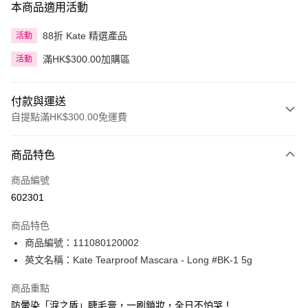
本商品適用活動
88折 Kate 精選產品
活動
滿HK$300.00加購區
活動
付款與運送
自提點滿HK$300.00免運費
付款方式
商品特色
信用卡
商品編號
Apple Pay
602301
AlipayHK
商品特色
PayMe
商品編號：111080120002
英文名稱：Kate Tearproof Mascara - Long #BK-1 5g
WeChat Pay
商品重點
BoC Pay
防暈染「淚之盾」睫毛膏，一刷鎖妝，全日不怕哭！