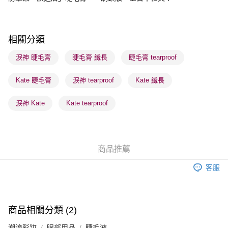
送貨方式
順豐自助櫃 - 確認發貨後1-3個工作天送達
相關分類
每筆HK$65.00，滿HK$300.00或以上免運費
淚神 睫毛膏
睫毛膏 纖長
睫毛膏 tearproof
順豐站及營業點 - 確認發貨後1-3個工作天送達
每筆HK$65.00，滿HK$300.00或以上免運費
Kate 睫毛膏
淚神 tearproof
Kate 纖長
確認發貨後1-3 工作天送達，訂單將隨機分配至SF順豐速運或京東
淚神 Kate
Kate tearproof
物流公司進行物流配送
每筆HK$65.00，滿HK$300.00或以上免運費
(香港門市) 只顯示可選門市。確認發貨後2-5個工作天到店，3天內
商品推薦
取。逾期會取消訂單，並不會安排重寄
每筆HK$20.00，滿HK$100.00或以上免運費
客服
(澳門門市) 只顯示可選門市。確認發貨後2-5個工作天到店，3天內
取。逾期會取消訂單，並不會安排重寄
商品相關分類 (2)
每筆HK$20.00，滿HK$100.00或以上免運費
潮流彩妝
眼部用品
睫毛液