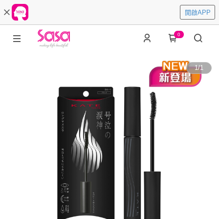
開啟APP
0
1
/
1