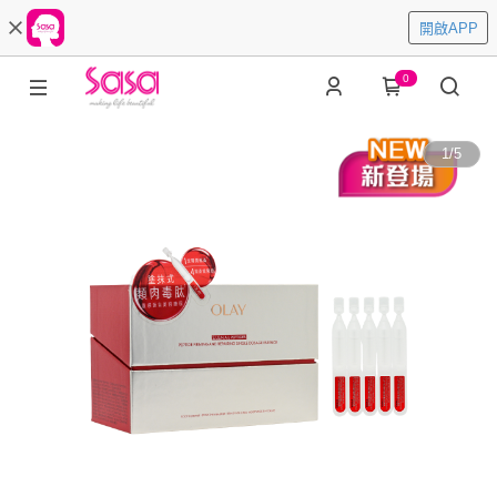
開啟APP
0
1
/
5