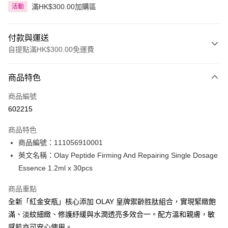
滿HK$300.00加購區
活動
付款與運送
自提點滿HK$300.00免運費
付款方式
商品特色
信用卡
商品編號
Apple Pay
602215
AlipayHK
商品特色
PayMe
商品編號：111056910001
英文名稱：Olay Peptide Firming And Repairing Single Dosage
WeChat Pay
Essence 1.2ml x 30pcs
BoC Pay
商品重點
全新「紅金安瓶」核心添加 OLAY 皇牌禦齡胜肽組合，實現緊緻飽
送貨方式
滿、淡紋細緻、修護紓緩與水潤透亮多效合一。配方溫和親膚，敏
順豐自助櫃 - 確認發貨後1-3個工作天送達
感肌亦可安心使用。