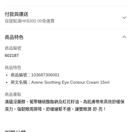
付款與運送
自提點滿HK$300.00免運費
付款方式
商品特色
信用卡
商品編號
Apple Pay
602187
AlipayHK
商品特色
PayMe
商品編號：103687306001
英文名稱：Avene Soothing Eye Contour Cream 15ml
WeChat Pay
商品重點
BoC Pay
滿蘊沒藥醇、葡聚糖硫酸酯鈉及紅花籽油，為肌膚帶來高效舒緩保
濕力，強韌眼周屏障，舒緩繃緊不適，讓雙眼潤·舒·亮！
送貨方式
順豐自助櫃 - 確認發貨後1-3個工作天送達
每筆HK$65.00，滿HK$300.00或以上免運費