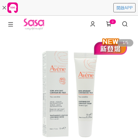
開啟APP
0
1
/
5