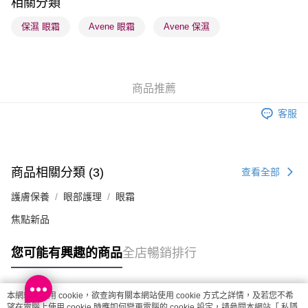
相關分類
順豐站及營業點 - 確認發貨後1-3個工作天送達
保濕 眼霜
Avene 眼霜
Avene 保濕
每筆HK$65.00，滿HK$300.00或以上免運費
確認發貨後1-3 工作天送達，訂單將隨機分配至SF順豐速運或京東
物流公司進行物流配送
商品推薦
每筆HK$65.00，滿HK$300.00或以上免運費
客服
(香港門市) 只顯示可選門市。確認發貨後2-5個工作天到店，3天內
取。逾期會取消訂單，並不會安排重寄
每筆HK$20.00，滿HK$100.00或以上免運費
商品相關分類 (3)
查看全部
(澳門門市) 只顯示可選門市。確認發貨後2-5個工作天到店，3天內
護膚保養
眼部護理
眼霜
取。逾期會取消訂單，並不會安排重寄
每筆HK$20.00，滿HK$100.00或以上免運費
焦點新品
澳門地區配送 - 確認發貨後1-4個工作天送達
運費表
您可能有興趣的商品
全店暢銷排行
本網站中使用 cookie，欲查詢有關本網站使用 cookie 方式之詳情，及若您不希
熱門標籤
望在電腦上使用 cookie 時應如何變更電腦的 cookie 設定，請參閱本網站「
私隱