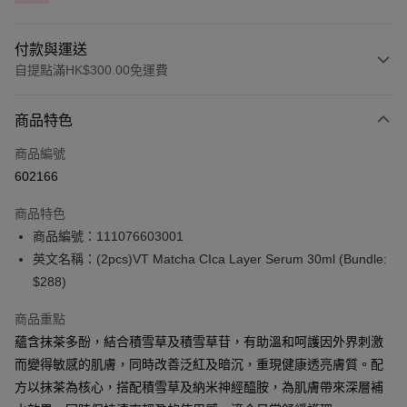
付款與運送
自提點滿HK$300.00免運費
付款方式
商品特色
信用卡
商品編號
Apple Pay
602166
AlipayHK
商品特色
PayMe
商品編號：111076603001
英文名稱：(2pcs)VT Matcha CIca Layer Serum 30ml (Bundle:
WeChat Pay
$288)
BoC Pay
商品重點
蘊含抹茶多酚，結合積雪草及積雪草苷，有助溫和呵護因外界刺激
送貨方式
而變得敏感的肌膚，同時改善泛紅及暗沉，重現健康透亮膚質。配
順豐自助櫃 - 確認發貨後1-3個工作天送達
方以抹茶為核心，搭配積雪草及納米神經醯胺，為肌膚帶來深層補
每筆HK$65.00，滿HK$300.00或以上免運費