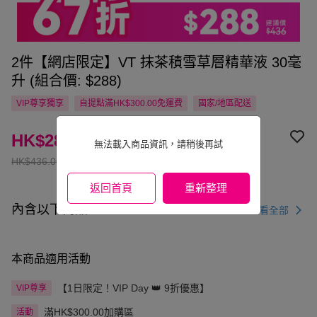
2件【網店限定】VT 抹茶積雪草層精華液 30毫
升 (組合價: $288)
VIP尊享
獨享
自提點滿HK$300.00免運費
國家/地區配送
HK$288.00
無法載入商品資訊，請稍後再試
HK$436.00
返回首頁
重新整理
內含以下商品
查看全部
本商品適用活動
【1日限定！VIP Day 👑 9折優惠】
VIP尊享
滿HK$300.00加購區
活動