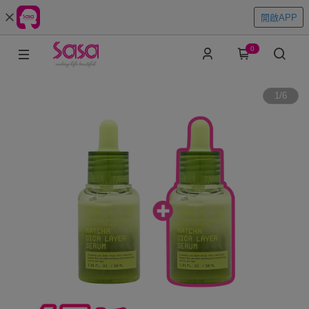
開啟APP
0
1
/
6