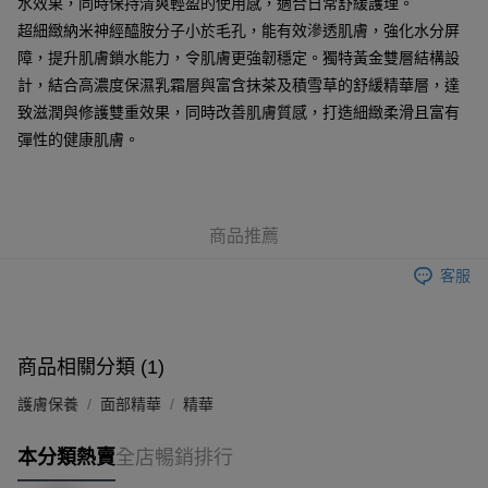
水效果，同時保持清爽輕盈的使用感，適合日常舒緩護理。
順豐站及營業點 - 確認發貨後1-3個工作天送達
超細緻納米神經醯胺分子小於毛孔，能有效滲透肌膚，強化水分屏
障，提升肌膚鎖水能力，令肌膚更強韌穩定。獨特黃金雙層結構設
每筆HK$65.00，滿HK$300.00或以上免運費
計，結合高濃度保濕乳霜層與富含抹茶及積雪草的舒緩精華層，達
確認發貨後1-3 工作天送達，訂單將隨機分配至SF順豐速運或京東
致滋潤與修護雙重效果，同時改善肌膚質感，打造細緻柔滑且富有
物流公司進行物流配送
彈性的健康肌膚。
每筆HK$65.00，滿HK$300.00或以上免運費
(香港門市) 只顯示可選門市。確認發貨後2-5個工作天到店，3天內
取。逾期會取消訂單，並不會安排重寄
商品推薦
每筆HK$20.00，滿HK$100.00或以上免運費
客服
(澳門門市) 只顯示可選門市。確認發貨後2-5個工作天到店，3天內
取。逾期會取消訂單，並不會安排重寄
每筆HK$20.00，滿HK$100.00或以上免運費
商品相關分類 (1)
澳門地區配送 - 確認發貨後1-4個工作天送達
運費表
護膚保養
面部精華
精華
本分類熱賣
全店暢銷排行