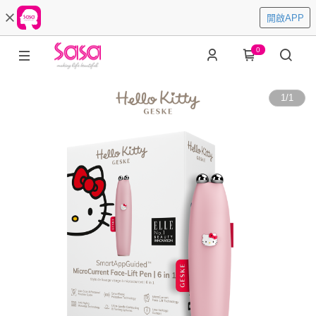
開啟APP
0
1
/
1