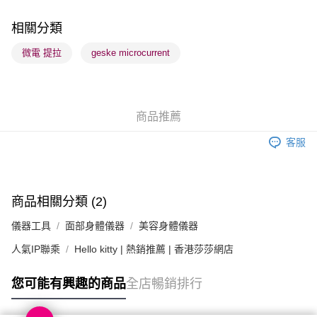
順豐站及營業點 - 確認發貨後1-3個工作天送達
每筆HK$65.00，滿HK$300.00或以上免運費
相關分類
確認發貨後1-3 工作天送達，訂單將隨機分配至SF順豐速運或京東
微電 提拉
geske microcurrent
物流公司進行物流配送
每筆HK$65.00，滿HK$300.00或以上免運費
(香港門市) 只顯示可選門市。確認發貨後2-5個工作天到店，3天內
商品推薦
取。逾期會取消訂單，並不會安排重寄
客服
每筆HK$20.00，滿HK$100.00或以上免運費
商品相關分類 (2)
儀器工具
面部身體儀器
美容身體儀器
人氣IP聯乘
Hello kitty | 熱銷推薦 | 香港莎莎網店
您可能有興趣的商品
全店暢銷排行