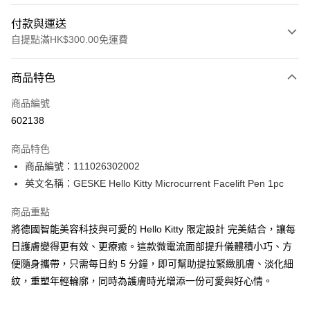
付款與運送
自提點滿HK$300.00免運費
付款方式
商品特色
信用卡
商品編號
Apple Pay
602138
AlipayHK
商品特色
PayMe
商品編號：111026302002
英文名稱：GESKE Hello Kitty Microcurrent Facelift Pen 1pc
WeChat Pay
商品重點
BoC Pay
將德國智能美容科技與可愛的 Hello Kitty 限定設計 完美結合，讓每
日護膚變得更有效、更療癒。這款微電流面部提升儀體積小巧、方
送貨方式
便隨身攜帶，只需每日約 5 分鐘，即可幫助提拉緊緻肌膚、淡化細
順豐自助櫃 - 確認發貨後1-3個工作天送達
紋，重塑年輕輪廓，同時為護膚時光增添一份可愛與好心情。
每筆HK$65.00，滿HK$300.00或以上免運費