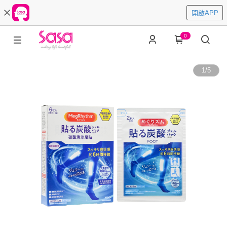
開啟APP
0
1
/
5