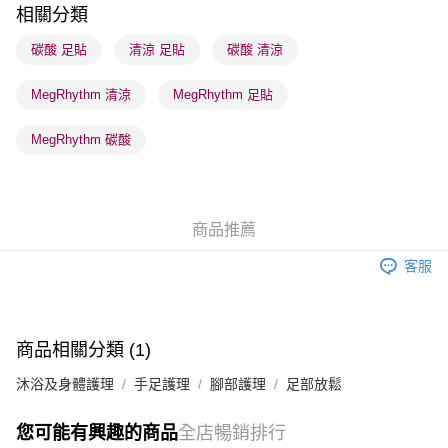
順豐站及營業點 - 確認發貨後1-3個工作天送達
相關分類
每筆HK$65.00，滿HK$300.00或以上免運費
碳酸 足貼
清涼 足貼
碳酸 清涼
確認發貨後1-3 工作天送達，訂單將隨機分配至SF順豐速運或京東
MegRhythm 清涼
MegRhythm 足貼
物流公司進行物流配送
每筆HK$65.00，滿HK$300.00或以上免運費
MegRhythm 碳酸
(香港門市) 只顯示可選門市。確認發貨後2-5個工作天到店，3天內
取。逾期會取消訂單，並不會安排重寄
每筆HK$20.00，滿HK$100.00或以上免運費
商品推薦
(澳門門市) 只顯示可選門市。確認發貨後2-5個工作天到店，3天內
客服
取。逾期會取消訂單，並不會安排重寄
每筆HK$20.00，滿HK$100.00或以上免運費
澳門地區配送 - 確認發貨後1-4個工作天送達
運費表
商品相關分類 (1)
沐浴及身體護理
手足護理
腳部護理
足部放鬆
您可能有興趣的商品
全店暢銷排行