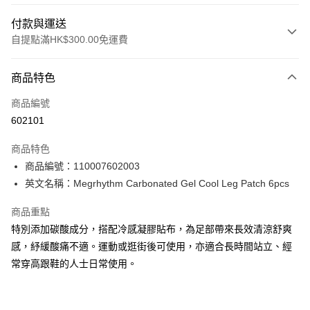
付款與運送
自提點滿HK$300.00免運費
付款方式
商品特色
信用卡
商品編號
Apple Pay
602101
AlipayHK
商品特色
PayMe
商品編號：110007602003
英文名稱：Megrhythm Carbonated Gel Cool Leg Patch 6pcs
WeChat Pay
商品重點
BoC Pay
特別添加碳酸成分，搭配冷感凝膠貼布，為足部帶來長效清涼舒爽
感，紓緩酸痛不適。運動或逛街後可使用，亦適合長時間站立、經
送貨方式
常穿高跟鞋的人士日常使用。
順豐自助櫃 - 確認發貨後1-3個工作天送達
每筆HK$65.00，滿HK$300.00或以上免運費