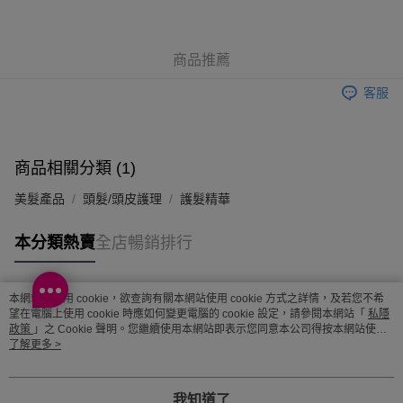
順豐站及營業點 - 確認發貨後1-3個工作天送達
每筆HK$65.00，滿HK$300.00或以上免運費
商品推薦
確認發貨後1-3 工作天送達，訂單將隨機分配至SF順豐速運或京東
客服
物流公司進行物流配送
每筆HK$65.00，滿HK$300.00或以上免運費
(香港門市) 只顯示可選門市。確認發貨後2-5個工作天到店，3天內
商品相關分類 (1)
取。逾期會取消訂單，並不會安排重寄
美髮產品
頭髮/頭皮護理
護髮精華
每筆HK$20.00，滿HK$100.00或以上免運費
本分類熱賣
全店暢銷排行
(澳門門市) 只顯示可選門市。確認發貨後2-5個工作天到店，3天內
取。逾期會取消訂單，並不會安排重寄
每筆HK$20.00，滿HK$100.00或以上免運費
本網站中使用 cookie，欲查詢有關本網站使用 cookie 方式之詳情，及若您不希
熱門標籤
望在電腦上使用 cookie 時應如何變更電腦的 cookie 設定，請參閱本網站「
私隱
澳門地區配送 - 確認發貨後1-4個工作天送達
運費表
政策
」之 Cookie 聲明。您繼續使用本網站即表示您同意本公司得按本網站使用
條款之 Cookie 聲明使用 cookie。
了解更多 >
熱銷排行
最新商品
人氣推薦
我知道了