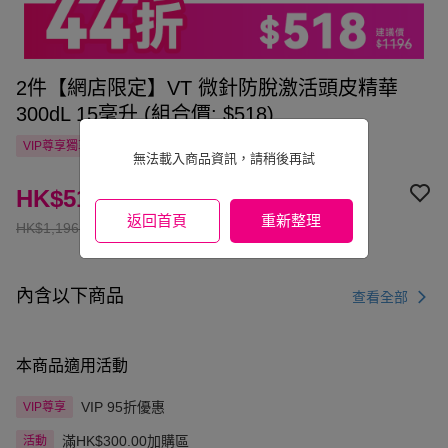
2件【網店限定】VT 微針防脫激活頭皮精華
300dL 15毫升 (組合價: $518)
VIP尊享
獨享
自提點滿HK$300.00免運費
國家/地區配送
無法載入商品資訊，請稍後再試
HK$518.00
返回首頁
重新整理
HK$1,196.00
內含以下商品
查看全部
本商品適用活動
VIP 95折優惠
VIP尊享
滿HK$300.00加購區
活動