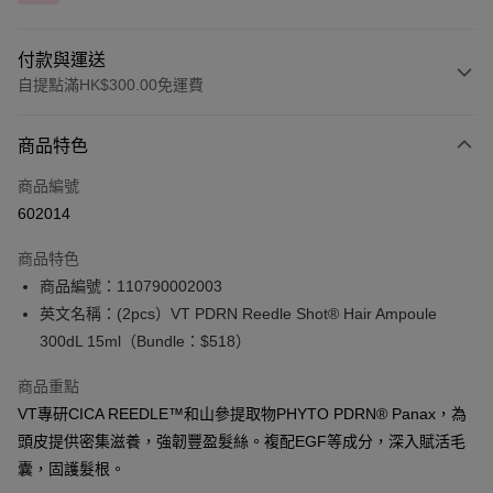
付款與運送
自提點滿HK$300.00免運費
付款方式
商品特色
信用卡
商品編號
Apple Pay
602014
AlipayHK
商品特色
PayMe
商品編號：110790002003
英文名稱：(2pcs）VT PDRN Reedle Shot® Hair Ampoule
WeChat Pay
300dL 15ml（Bundle：$518）
BoC Pay
商品重點
VT專研CICA REEDLE™和山參提取物PHYTO PDRN® Panax，為
送貨方式
頭皮提供密集滋養，強韌豐盈髮絲。複配EGF等成分，深入賦活毛
順豐自助櫃 - 確認發貨後1-3個工作天送達
囊，固護髮根。
每筆HK$65.00，滿HK$300.00或以上免運費