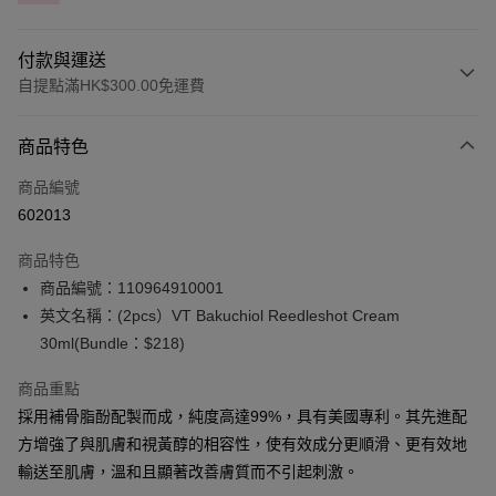
付款與運送
自提點滿HK$300.00免運費
付款方式
商品特色
信用卡
商品編號
Apple Pay
602013
AlipayHK
商品特色
PayMe
商品編號：110964910001
英文名稱：(2pcs）VT Bakuchiol Reedleshot Cream
WeChat Pay
30ml(Bundle：$218)
BoC Pay
商品重點
採用補骨脂酚配製而成，純度高達99%，具有美國專利。其先進配
送貨方式
方增強了與肌膚和視黃醇的相容性，使有效成分更順滑、更有效地
順豐自助櫃 - 確認發貨後1-3個工作天送達
輸送至肌膚，溫和且顯著改善膚質而不引起刺激。
每筆HK$65.00，滿HK$300.00或以上免運費