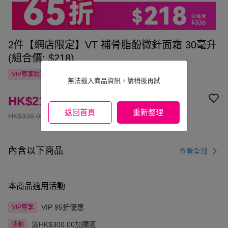
2件【網店限定】VT 補骨脂酚微針面霜 30毫升
(組合價: $218)
VIP尊享
獨享
自提點滿HK$300.00免運費
國家/地區配送
無法載入商品資訊，請稍後再試
HK$218.00
返回首頁
重新整理
HK$336.00
內含以下商品
查看全部
本商品適用活動
VIP 95折優惠
VIP尊享
滿HK$300.00加購區
活動