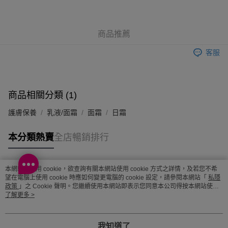
順豐站及營業點 - 確認發貨後1-3個工作天送達
每筆HK$65.00，滿HK$300.00或以上免運費
商品推薦
確認發貨後1-3 工作天送達，訂單將隨機分配至SF順豐速運或京東
客服
物流公司進行物流配送
每筆HK$65.00，滿HK$300.00或以上免運費
(香港門市) 只顯示可選門市。確認發貨後2-5個工作天到店，3天內
商品相關分類 (1)
取。逾期會取消訂單，並不會安排重寄
護膚保養
乳液/面霜
面霜
日霜
每筆HK$20.00，滿HK$100.00或以上免運費
本分類熱賣
全店暢銷排行
(澳門門市) 只顯示可選門市。確認發貨後2-5個工作天到店，3天內
取。逾期會取消訂單，並不會安排重寄
每筆HK$20.00，滿HK$100.00或以上免運費
本網站中使用 cookie，欲查詢有關本網站使用 cookie 方式之詳情，及若您不希
熱門標籤
望在電腦上使用 cookie 時應如何變更電腦的 cookie 設定，請參閱本網站「
私隱
澳門地區配送 - 確認發貨後1-4個工作天送達
運費表
政策
」之 Cookie 聲明。您繼續使用本網站即表示您同意本公司得按本網站使用
條款之 Cookie 聲明使用 cookie。
了解更多 >
熱銷排行
最新商品
人氣推薦
我知道了