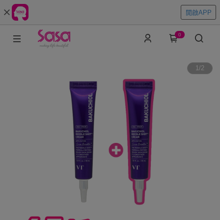
開啟APP
0
1
/
2