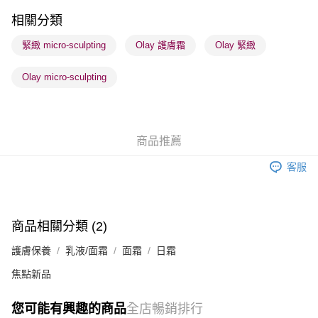
順豐站及營業點 - 確認發貨後1-3個工作天送達
相關分類
每筆HK$65.00，滿HK$300.00或以上免運費
緊緻 micro-sculpting
Olay 護膚霜
Olay 緊緻
確認發貨後1-3 工作天送達，訂單將隨機分配至SF順豐速運或京東
Olay micro-sculpting
物流公司進行物流配送
每筆HK$65.00，滿HK$300.00或以上免運費
(香港門市) 只顯示可選門市。確認發貨後2-5個工作天到店，3天內
商品推薦
取。逾期會取消訂單，並不會安排重寄
每筆HK$20.00，滿HK$100.00或以上免運費
客服
(澳門門市) 只顯示可選門市。確認發貨後2-5個工作天到店，3天內
取。逾期會取消訂單，並不會安排重寄
每筆HK$20.00，滿HK$100.00或以上免運費
商品相關分類 (2)
澳門地區配送 - 確認發貨後1-4個工作天送達
運費表
護膚保養
乳液/面霜
面霜
日霜
焦點新品
您可能有興趣的商品
全店暢銷排行