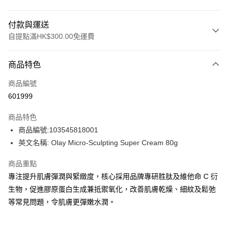
付款與運送
自提點滿HK$300.00免運費
付款方式
商品特色
信用卡
商品編號
Apple Pay
601999
AlipayHK
商品特色
PayMe
商品編號:103545818001
英文名稱: Olay Micro-Sculpting Super Cream 80g
WeChat Pay
商品重點
BoC Pay
專注提升肌膚彈潤與緊緻度，核心採用品牌專研胜肽及維他命 C 衍
生物，促進膠原蛋白生成兼抵禦氧化，改善肌膚乾燥、細紋及鬆弛
送貨方式
等常見問題，令肌膚更彈嫩水潤。
順豐自助櫃 - 確認發貨後1-3個工作天送達
每筆HK$65.00，滿HK$300.00或以上免運費