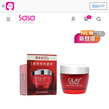
開啟APP
0
1
/
5