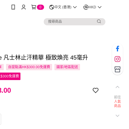
0
中文 (香港)
HKD
line 凡士林止汗精華 極致煥亮 45毫升
享
自提點滿HK$300.00免運費
國家/地區配送
$300免運費
.00
前往
人氣
商品