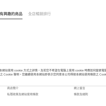
每筆HK$2
澳門地區配
有興趣的商品
全店暢銷排行
本網站使用 cookie 方式之詳情，及若您不希望在電腦上使用 cookie 時應如何變更電腦的
之 Cookie 聲明。您繼續使用本網站即表示您同意本公司得按本網站使用條款之 Cooki
關於我們
客戶服務
品牌故事
購物說明
商店簡介
網上留言
私隱政策及網站使用條款
條款及細則
聯絡我們