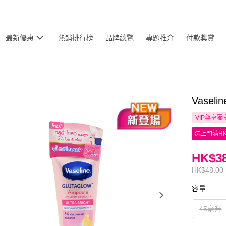
最新優惠
熱銷排行榜
品牌總覽
專題推介
付款獎賞
Vase
VIP尊享
獨
送上門滿HK
HK$38
HK$48.00
容量
45毫升