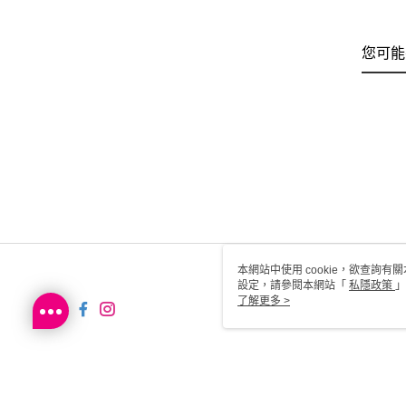
您可能
本網站中使用 cookie，欲查詢有關
設定，請參閱本網站「
私隱政策
」
用 cookie。
了解更多 >