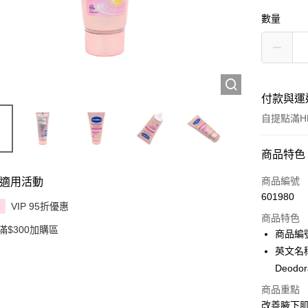
數量
付款與運
自提點滿HK
付款方式
商品特色
信用卡
商品編號
適用活動
601980
Apple Pay
VIP 95折優惠
享
商品特色
滿$300加購區
AlipayHK
商品編號
英文名稱：V
PayMe
Deodora
WeChat P
商品重點
改善腋下肌
BoC Pay