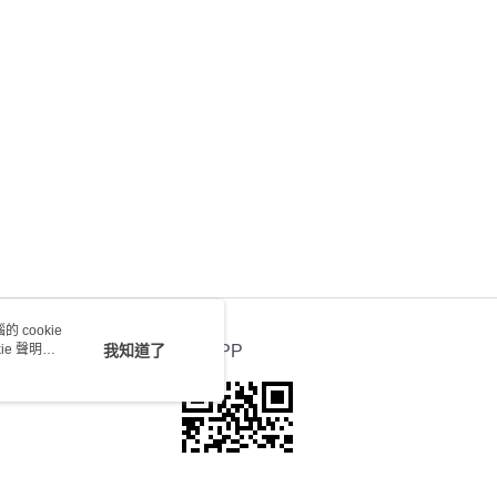
0.00，滿HK$100.00或以上免運費
送 - 確認發貨後1-4個工作天送達
運費表
 cookie
e 聲明使
我知道了
官方APP