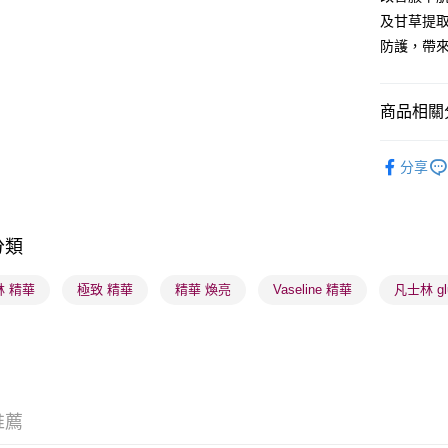
及甘草提
防護，帶
送貨方式
順豐自助櫃
商品相關分
每筆HK$6
沐浴及身
順豐站及營
分享
焦點新品
每筆HK$6
確認發貨後
分類
物流公司
每筆HK$6
林 精華
極致 精華
精華 煥亮
Vaseline 精華
凡士林 glu
(香港門市
取。逾期
每筆HK$2
(澳門門市
推薦
取。逾期