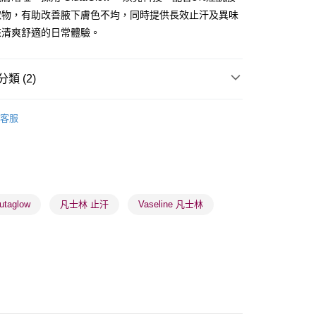
取物，有助改善腋下膚色不均，同時提供長效止汗及異味
來清爽舒適的日常體驗。
 - 確認發貨後1-3個工作天送達
類 (2)
5.00，滿HK$300.00或以上免運費
體護理
身體護理
止汗香體
業點 - 確認發貨後1-3個工作天送達
客服
5.00，滿HK$300.00或以上免運費
1-3 工作天送達，訂單將隨機分配至SF順豐速運或京東
進行物流配送
5.00，滿HK$300.00或以上免運費
taglow
凡士林 止汗
Vaseline 凡士林
) 只顯示可選門市。確認發貨後2-5個工作天到店，3天內
會取消訂單，並不會安排重寄
0.00，滿HK$100.00或以上免運費
) 只顯示可選門市。確認發貨後2-5個工作天到店，3天內
會取消訂單，並不會安排重寄