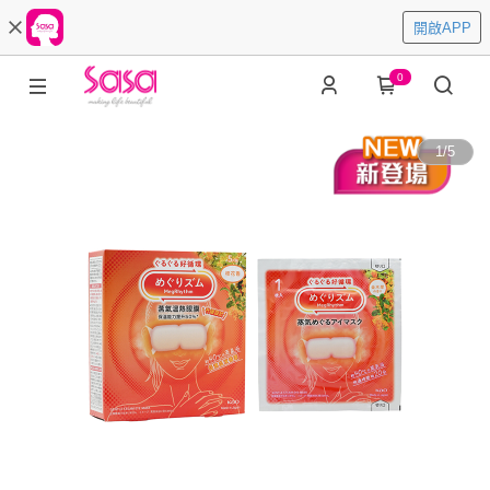
開啟APP
0
1
/
5