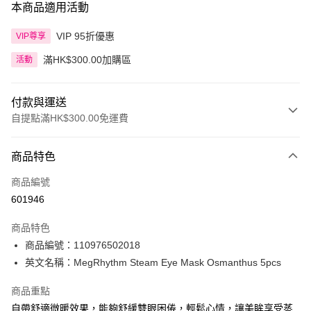
本商品適用活動
VIP 95折優惠
VIP尊享
滿HK$300.00加購區
活動
付款與運送
自提點滿HK$300.00免運費
付款方式
商品特色
信用卡
商品編號
Apple Pay
601946
AlipayHK
商品特色
PayMe
商品編號：110976502018
英文名稱：MegRhythm Steam Eye Mask Osmanthus 5pcs
WeChat Pay
商品重點
BoC Pay
自帶舒適微暖效果，能夠舒緩雙眼困倦，輕鬆心情，讓美眸享受蒸