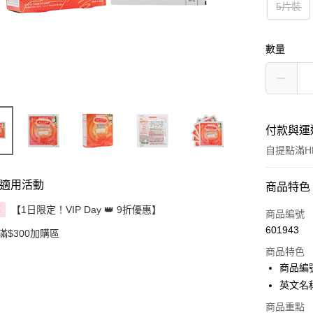
5片裝
數量
付款與運
自提點滿HK
適用活動
付款方式
商品特色
【1日限定！VIP Day 👑 9折優惠】
享
信用卡
商品編號
601943
滿$300加購區
Apple Pay
商品特色
AlipayHK
商品編號
英文名稱：
PayMe
商品重點