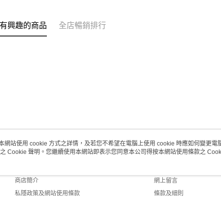
(澳門門市
取。逾期
有興趣的商品
全店暢銷排行
每筆HK$2
澳門地區配
本網站使用 cookie 方式之詳情，及若您不希望在電腦上使用 cookie 時應如何變更電腦的
之 Cookie 聲明。您繼續使用本網站即表示您同意本公司得按本網站使用條款之 Cooki
關於我們
客戶服務
品牌故事
購物說明
商店簡介
網上留言
私隱政策及網站使用條款
條款及細則
聯絡我們