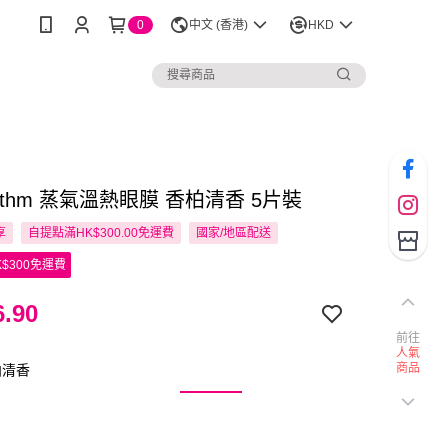
0
中文 (香港)
HKD
hythm 蒸氣溫熱眼膜 香柏清香 5片裝
享
自提點滿HK$300.00免運費
國家/地區配送
$300免運費
.90
前往
人氣
商品
柏清香