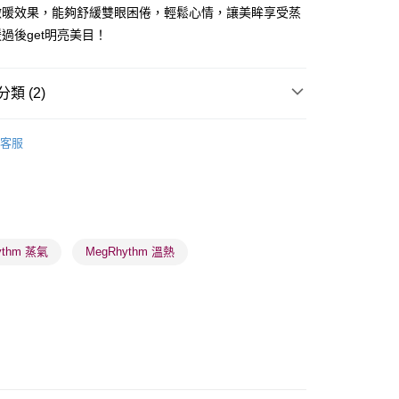
ay
微暖效果，能夠舒緩雙眼困倦，輕鬆心情，讓美眸享受蒸
過後get明亮美目！
類 (2)
 - 確認發貨後1-3個工作天送達
眼部護理
眼膜
客服
5.00，滿HK$300.00或以上免運費
業點 - 確認發貨後1-3個工作天送達
5.00，滿HK$300.00或以上免運費
1-3 工作天送達，訂單將隨機分配至SF順豐速運或京東
ythm 蒸氣
MegRhythm 溫熱
進行物流配送
5.00，滿HK$300.00或以上免運費
) 只顯示可選門市。確認發貨後2-5個工作天到店，3天內
會取消訂單，並不會安排重寄
0.00，滿HK$100.00或以上免運費