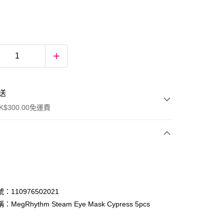
送
$300.00免運費
：110976502021
MegRhythm Steam Eye Mask Cypress 5pcs