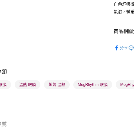
WeChat P
自帶舒適
氣浴，微暖
BoC Pay
商品相關分
送貨方式
順豐自助櫃
護膚保養
分享
每筆HK$6
焦點新品
順豐站及營
每筆HK$6
分類
確認發貨後
眼膜
溫熱 眼膜
蒸氣 溫熱
MegRhythm 眼膜
MegRh
物流公司
每筆HK$6
(香港門市
取。逾期
每筆HK$2
推薦