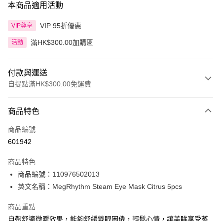
本商品適用活動
VIP 95折優惠
VIP尊享
滿HK$300.00加購區
活動
付款與運送
自提點滿HK$300.00免運費
付款方式
商品特色
信用卡
商品編號
Apple Pay
601942
AlipayHK
商品特色
PayMe
商品編號：110976502013
英文名稱：MegRhythm Steam Eye Mask Citrus 5pcs
WeChat Pay
商品重點
BoC Pay
自帶舒適微暖效果，能夠舒緩雙眼困倦，輕鬆心情，讓美眸享受蒸