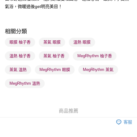
氣浴，微暖過後get明亮美目！
送貨方式
順豐自助櫃 - 確認發貨後1-3個工作天送達
每筆HK$65.00，滿HK$300.00或以上免運費
相關分類
順豐站及營業點 - 確認發貨後1-3個工作天送達
眼膜 柚子香
蒸氣 眼膜
溫熱 眼膜
每筆HK$65.00，滿HK$300.00或以上免運費
溫熱 柚子香
蒸氣 柚子香
MegRhythm 柚子香
確認發貨後1-3 工作天送達，訂單將隨機分配至SF順豐速運或京東
物流公司進行物流配送
蒸氣 溫熱
MegRhythm 眼膜
MegRhythm 蒸氣
每筆HK$65.00，滿HK$300.00或以上免運費
(香港門市) 只顯示可選門市。確認發貨後2-5個工作天到店，3天內
MegRhythm 溫熱
取。逾期會取消訂單，並不會安排重寄
每筆HK$20.00，滿HK$100.00或以上免運費
(澳門門市) 只顯示可選門市。確認發貨後2-5個工作天到店，3天內
商品推薦
取。逾期會取消訂單，並不會安排重寄
客服
每筆HK$20.00，滿HK$100.00或以上免運費