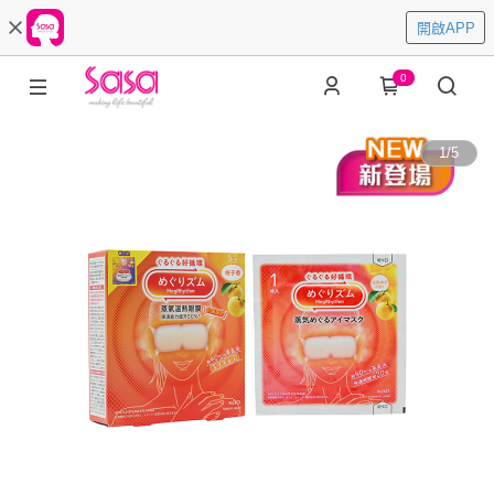
開啟APP
0
1
/
5