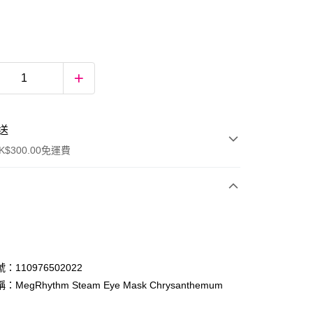
送
$300.00免運費
：110976502022
MegRhythm Steam Eye Mask Chrysanthemum