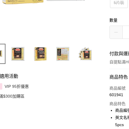
5片裝
數量
付款與運
自提點滿HK
適用活動
付款方式
商品特色
VIP 95折優惠
享
信用卡
商品編號
601941
滿$300加購區
Apple Pay
商品特色
AlipayHK
商品編號
英文名稱：
PayMe
5pcs