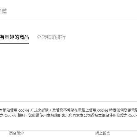
(澳門門市
取。逾期
推薦
每筆HK$2
澳門地區配
有興趣的商品
全店暢銷排行
本網站使用 cookie 方式之詳情，及若您不希望在電腦上使用 cookie 時應如何變更電腦的
之 Cookie 聲明。您繼續使用本網站即表示您同意本公司得按本網站使用條款之 Cooki
關於我們
客戶服務
品牌故事
購物說明
商店簡介
網上留言