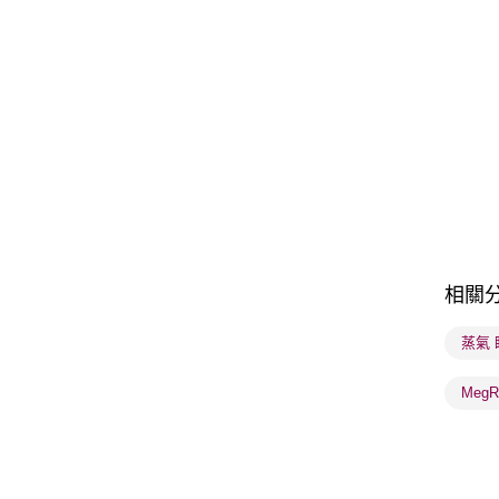
相關
蒸氣 
MegR