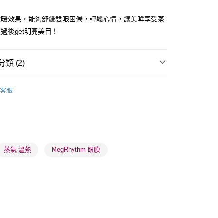
ay
微暖效果，能夠舒緩雙眼困倦，輕鬆心情，讓美眸享受蒸
過後get明亮美目！
類 (2)
 - 確認發貨後1-3個工作天送達
眼部護理
眼膜
5.00，滿HK$300.00或以上免運費
客服
業點 - 確認發貨後1-3個工作天送達
5.00，滿HK$300.00或以上免運費
1-3 工作天送達，訂單將隨機分配至SF順豐速運或京東
進行物流配送
蒸氣 溫熱
MegRhythm 眼膜
5.00，滿HK$300.00或以上免運費
) 只顯示可選門市。確認發貨後2-5個工作天到店，3天內
會取消訂單，並不會安排重寄
0.00，滿HK$100.00或以上免運費