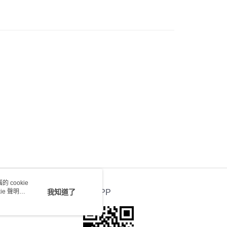
) 只顯示可選門市。確認發貨後2-5個工作天到店，3天內
會取消訂單，並不會安排重寄
0.00，滿HK$100.00或以上免運費
送 - 確認發貨後1-4個工作天送達
運費表
 cookie
e 聲明使
我知道了
官方APP