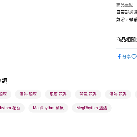
WeChat P
商品重點
自帶舒適
BoC Pay
氣浴，微暖
送貨方式
商品相關分
順豐自助櫃
護膚保養
每筆HK$6
分享
焦點新品
順豐站及營
每筆HK$6
分類
確認發貨後
物流公司
眼膜
溫熱 眼膜
眼膜 花香
蒸氣 花香
溫熱 花香
每筆HK$6
hythm 花香
MegRhythm 蒸氣
MegRhythm 溫熱
(香港門市
取。逾期
每筆HK$2