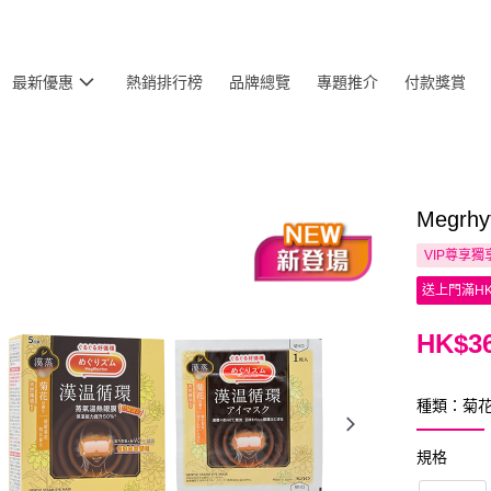
最新優惠
熱銷排行榜
品牌總覽
專題推介
付款獎賞
Megr
VIP尊享
獨
送上門滿HK
HK$36
種類：菊
規格