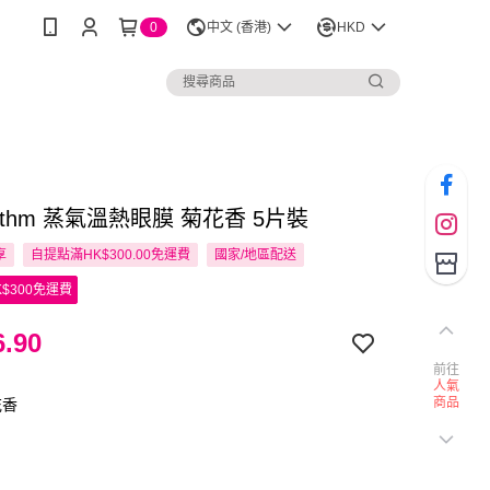
0
中文 (香港)
HKD
hythm 蒸氣溫熱眼膜 菊花香 5片裝
享
自提點滿HK$300.00免運費
國家/地區配送
$300免運費
.90
前往
人氣
商品
花香