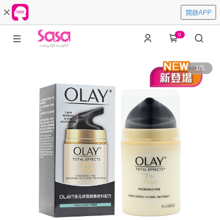
開啟APP
0
1
/
5