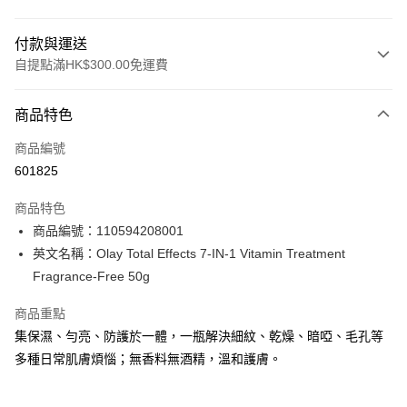
付款與運送
自提點滿HK$300.00免運費
付款方式
商品特色
信用卡
商品編號
Apple Pay
601825
AlipayHK
商品特色
PayMe
商品編號：110594208001
英文名稱：Olay Total Effects 7-IN-1 Vitamin Treatment
WeChat Pay
Fragrance-Free 50g
BoC Pay
商品重點
集保濕、勻亮、防護於一體，一瓶解決細紋、乾燥、暗啞、毛孔等
送貨方式
多種日常肌膚煩惱；無香料無酒精，溫和護膚。
順豐自助櫃 - 確認發貨後1-3個工作天送達
每筆HK$65.00，滿HK$300.00或以上免運費