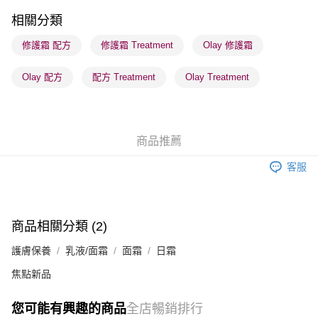
順豐站及營業點 - 確認發貨後1-3個工作天送達
相關分類
每筆HK$65.00，滿HK$300.00或以上免運費
修護霜 配方
修護霜 Treatment
Olay 修護霜
確認發貨後1-3 工作天送達，訂單將隨機分配至SF順豐速運或京東
Olay 配方
配方 Treatment
Olay Treatment
物流公司進行物流配送
每筆HK$65.00，滿HK$300.00或以上免運費
(香港門市) 只顯示可選門市。確認發貨後2-5個工作天到店，3天內
商品推薦
取。逾期會取消訂單，並不會安排重寄
每筆HK$20.00，滿HK$100.00或以上免運費
客服
(澳門門市) 只顯示可選門市。確認發貨後2-5個工作天到店，3天內
取。逾期會取消訂單，並不會安排重寄
每筆HK$20.00，滿HK$100.00或以上免運費
商品相關分類 (2)
澳門地區配送 - 確認發貨後1-4個工作天送達
運費表
護膚保養
乳液/面霜
面霜
日霜
焦點新品
您可能有興趣的商品
全店暢銷排行