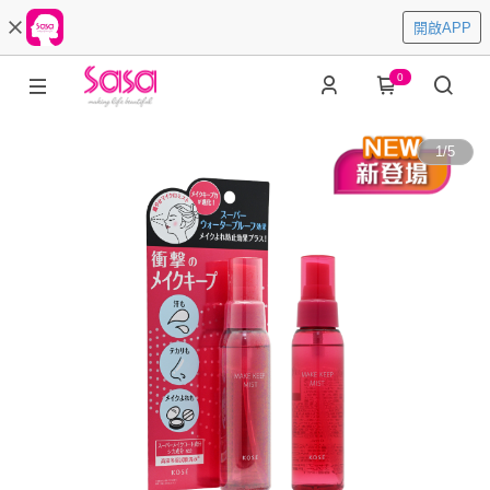
開啟APP
0
1
/
5