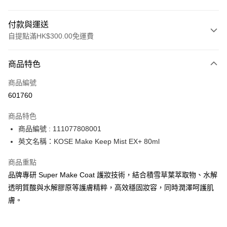
付款與運送
自提點滿HK$300.00免運費
付款方式
商品特色
信用卡
商品編號
Apple Pay
601760
AlipayHK
商品特色
PayMe
商品編號 : 111077808001
英文名稱：KOSE Make Keep Mist EX+ 80ml
WeChat Pay
商品重點
BoC Pay
品牌專研 Super Make Coat 護妝技術，結合積雪草葉萃取物、水解
透明質酸與水解膠原等護膚精粹，高效穩固妝容，同時潤澤呵護肌
送貨方式
膚。
順豐自助櫃 - 確認發貨後1-3個工作天送達
每筆HK$65.00，滿HK$300.00或以上免運費