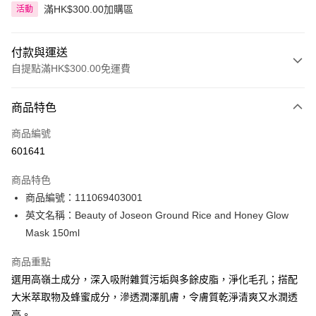
滿HK$300.00加購區
活動
付款與運送
自提點滿HK$300.00免運費
付款方式
商品特色
信用卡
商品編號
Apple Pay
601641
AlipayHK
商品特色
PayMe
商品編號：111069403001
英文名稱：Beauty of Joseon Ground Rice and Honey Glow
WeChat Pay
Mask 150ml
BoC Pay
商品重點
選用高嶺土成分，深入吸附雜質污垢與多餘皮脂，淨化毛孔；搭配
送貨方式
大米萃取物及蜂蜜成分，滲透潤澤肌膚，令膚質乾淨清爽又水潤透
順豐自助櫃 - 確認發貨後1-3個工作天送達
亮。