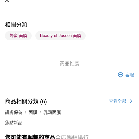
每筆HK$65.00，滿HK$300.00或以上免運費
順豐站及營業點 - 確認發貨後1-3個工作天送達
每筆HK$65.00，滿HK$300.00或以上免運費
相關分類
確認發貨後1-3 工作天送達，訂單將隨機分配至SF順豐速運或京東
蜂蜜 面膜
Beauty of Joseon 面膜
物流公司進行物流配送
每筆HK$65.00，滿HK$300.00或以上免運費
(香港門市) 只顯示可選門市。確認發貨後2-5個工作天到店，3天內
商品推薦
取。逾期會取消訂單，並不會安排重寄
客服
每筆HK$20.00，滿HK$100.00或以上免運費
(澳門門市) 只顯示可選門市。確認發貨後2-5個工作天到店，3天內
取。逾期會取消訂單，並不會安排重寄
商品相關分類 (6)
查看全部
每筆HK$20.00，滿HK$100.00或以上免運費
護膚保養
面膜
乳霜面膜
澳門地區配送 - 確認發貨後1-4個工作天送達
運費表
焦點新品
您可能有興趣的商品
全店暢銷排行