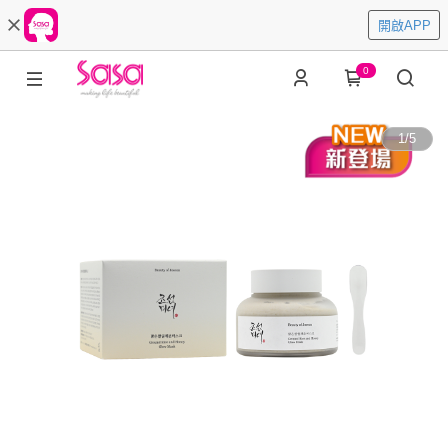
開啟APP
0
1
/
5