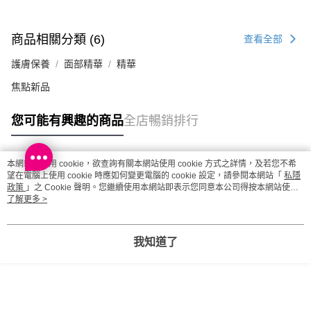
每筆HK$20.00，滿HK$100.00或以上免運費
澳門地區配送 - 確認發貨後1-4個工作天送達
運費表
商品相關分類 (6)
查看全部
護膚保養
面部精華
精華
焦點新品
您可能有興趣的商品
全店暢銷排行
本網站中使用 cookie，欲查詢有關本網站使用 cookie 方式之詳情，及若您不希
熱門標籤
望在電腦上使用 cookie 時應如何變更電腦的 cookie 設定，請參閱本網站「
私隱
政策
」之 Cookie 聲明。您繼續使用本網站即表示您同意本公司得按本網站使用
條款之 Cookie 聲明使用 cookie。
了解更多 >
熱銷排行
最新商品
人氣推薦
我知道了