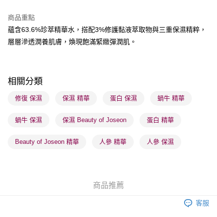
BoC Pay
商品重點
蘊含63.6%珍萃精華水，搭配3%修護黏液萃取物與三重保濕精粹，
送貨方式
層層滲透潤養肌膚，煥現飽滿緊緻彈潤肌。
順豐自助櫃 - 確認發貨後1-3個工作天送達
每筆HK$65.00，滿HK$300.00或以上免運費
順豐站及營業點 - 確認發貨後1-3個工作天送達
相關分類
每筆HK$65.00，滿HK$300.00或以上免運費
修復 保濕
保濕 精華
蛋白 保濕
蝸牛 精華
確認發貨後1-3 工作天送達，訂單將隨機分配至SF順豐速運或京東
蝸牛 保濕
保濕 Beauty of Joseon
蛋白 精華
物流公司進行物流配送
每筆HK$65.00，滿HK$300.00或以上免運費
Beauty of Joseon 精華
人參 精華
人參 保濕
(香港門市) 只顯示可選門市。確認發貨後2-5個工作天到店，3天內
取。逾期會取消訂單，並不會安排重寄
每筆HK$20.00，滿HK$100.00或以上免運費
商品推薦
(澳門門市) 只顯示可選門市。確認發貨後2-5個工作天到店，3天內
客服
取。逾期會取消訂單，並不會安排重寄