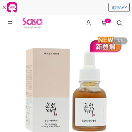
開啟APP
0
1
/
5