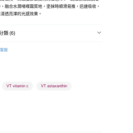
中，融合水潤啫喱霜質地，塗抹時順滑易推，迅速吸收，
來清透亮澤的光感效果。
 - 確認發貨後1-3個工作天送達
類 (6)
5.00，滿HK$300.00或以上免運費
乳液/面霜
面霜
日霜
業點 - 確認發貨後1-3個工作天送達
客服
5.00，滿HK$300.00或以上免運費
1-3 工作天送達，訂單將隨機分配至SF順豐速運或京東
進行物流配送
5.00，滿HK$300.00或以上免運費
品牌✨
最新上線
VT vitamin c
VT astaxanthin
品牌✨
韓系品牌
全部產品
) 只顯示可選門市。確認發貨後2-5個工作天到店，3天內
會取消訂單，並不會安排重寄
0.00，滿HK$100.00或以上免運費
) 只顯示可選門市。確認發貨後2-5個工作天到店，3天內
會取消訂單，並不會安排重寄