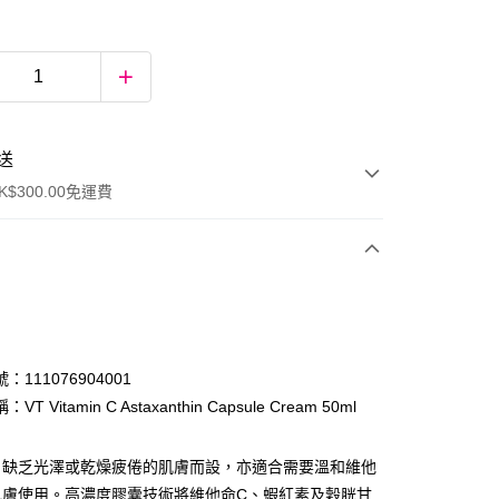
送
$300.00免運費
：111076904001
T Vitamin C Astaxanthin Capsule Cream 50ml
ay
、缺乏光澤或乾燥疲倦的肌膚而設，亦適合需要溫和維他
肌膚使用。高濃度膠囊技術將維他命C、蝦紅素及穀胱甘