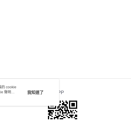
0.00，滿HK$100.00或以上免運費
送 - 確認發貨後1-4個工作天送達
運費表
 cookie
e 聲明使
我知道了
官方APP