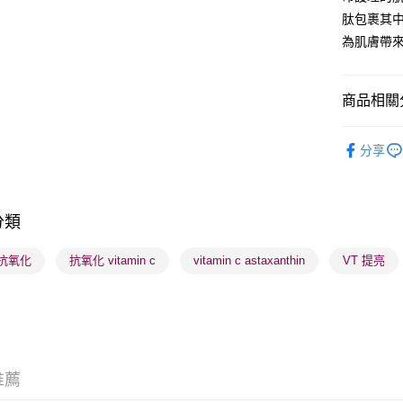
肽包裹其
為肌膚帶
送貨方式
順豐自助櫃
商品相關分
每筆HK$6
護膚保養
順豐站及營
分享
焦點新品
每筆HK$6
網店限定
確認發貨後
分類
K-Beauty
物流公司
每筆HK$6
莎莎獨家
 抗氧化
抗氧化 vitamin c
vitamin c astaxanthin
VT 提亮
莎莎獨家
(香港門市
取。逾期
每筆HK$2
(澳門門市
推薦
取。逾期