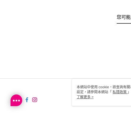
您可能
本網站中使用 cookie，欲查詢有關
設定，請參閱本網站「
私隱政策
」
用 cookie。
了解更多 >