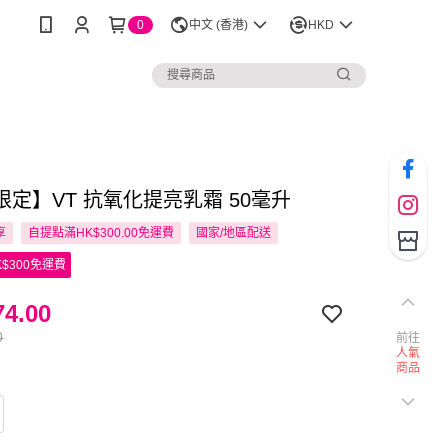
0
中文 (香港)
HKD
限定】VT 抗氧化提亮乳霜 50毫升
享
自提點滿HK$300.00免運費
國家/地區配送
$300免運費
4.00
0
前往
人氣
商品