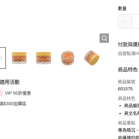
數量
付款與運
自提點滿HK
付款方式
商品特色
信用卡
商品編號
適用活動
601575
Apple Pay
VIP 95折優惠
享
商品特色
滿$300加購區
AlipayHK
商品編號
英文名稱：V
PayMe
商品重點
WeChat P
專為暗沉
命護理的
BoC Pay