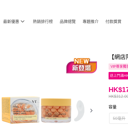
最新優惠
熱銷排行榜
品牌總覽
專題推介
付款獎賞
【網店
VIP尊享
獨
送上門滿HK
HK$17
HK$312.0
容量
50毫升