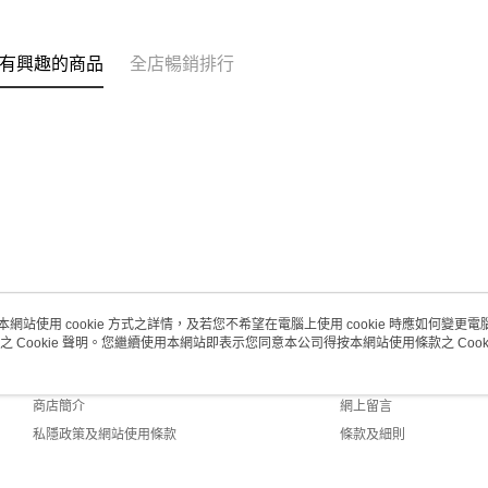
每筆HK$2
澳門地區配
有興趣的商品
全店暢銷排行
本網站使用 cookie 方式之詳情，及若您不希望在電腦上使用 cookie 時應如何變更電腦的
之 Cookie 聲明。您繼續使用本網站即表示您同意本公司得按本網站使用條款之 Cooki
關於我們
客戶服務
品牌故事
購物說明
商店簡介
網上留言
私隱政策及網站使用條款
條款及細則
聯絡我們