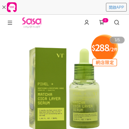
開啟APP
0
1
/
5