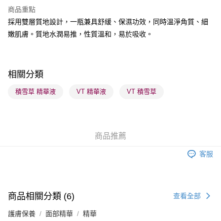
商品重點
BoC Pay
採用雙層質地設計，一瓶兼具舒緩、保濕功效，同時溫淨角質、細
嫩肌膚。質地水潤易推，性質溫和，易於吸收。
送貨方式
順豐自助櫃 - 確認發貨後1-3個工作天送達
每筆HK$65.00，滿HK$300.00或以上免運費
相關分類
順豐站及營業點 - 確認發貨後1-3個工作天送達
積雪草 精華液
VT 精華液
VT 積雪草
每筆HK$65.00，滿HK$300.00或以上免運費
確認發貨後1-3 工作天送達，訂單將隨機分配至SF順豐速運或京東
物流公司進行物流配送
商品推薦
每筆HK$65.00，滿HK$300.00或以上免運費
客服
(香港門市) 只顯示可選門市。確認發貨後2-5個工作天到店，3天內
取。逾期會取消訂單，並不會安排重寄
每筆HK$20.00，滿HK$100.00或以上免運費
商品相關分類 (6)
查看全部
(澳門門市) 只顯示可選門市。確認發貨後2-5個工作天到店，3天內
護膚保養
面部精華
精華
取。逾期會取消訂單，並不會安排重寄