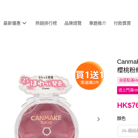
最新優惠
熱銷排行榜
品牌總覽
專題推介
付款獎賞
Canma
櫻桃粉紅
自提點滿HK
送上門滿HK
HK$76
顏色
25 櫻