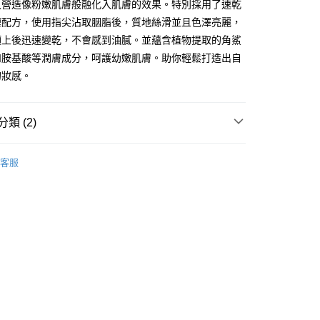
久營造像粉嫩肌膚般融化入肌膚的效果。特別採用了速乾
喱配方，使用指尖沾取胭脂後，質地絲滑並且色澤亮麗，
頰上後迅速變乾，不會感到油膩。並蘊含植物提取的角鯊
和胺基酸等潤膚成分，呵護幼嫩肌膚。助你輕鬆打造出自
的妝感。
 - 確認發貨後1-3個工作天送達
5.00，滿HK$300.00或以上免運費
類 (2)
業點 - 確認發貨後1-3個工作天送達
5.00，滿HK$300.00或以上免運費
面部彩妝
胭脂
客服
1-3 工作天送達，訂單將隨機分配至SF順豐速運或京東
進行物流配送
5.00，滿HK$300.00或以上免運費
) 只顯示可選門市。確認發貨後2-5個工作天到店，3天內
會取消訂單，並不會安排重寄
0.00，滿HK$100.00或以上免運費
) 只顯示可選門市。確認發貨後2-5個工作天到店，3天內
會取消訂單，並不會安排重寄