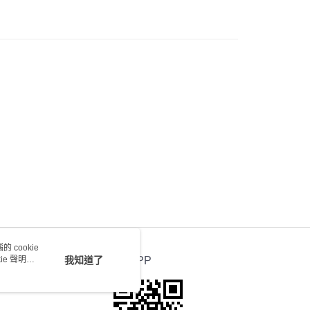
0.00，滿HK$100.00或以上免運費
送 - 確認發貨後1-4個工作天送達
運費表
 cookie
e 聲明使
我知道了
官方APP