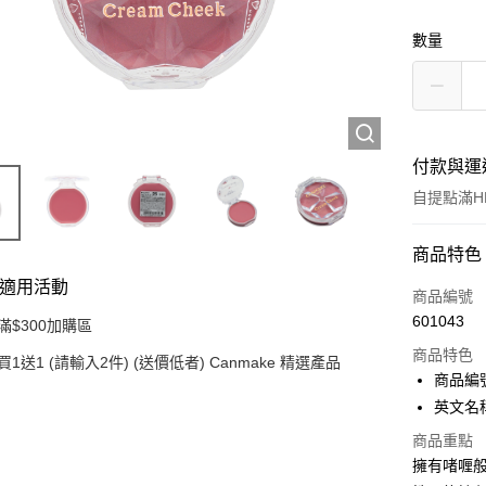
數量
付款與運
自提點滿HK
付款方式
商品特色
適用活動
信用卡
商品編號
601043
滿$300加購區
Apple Pay
商品特色
買1送1 (請輸入2件) (送價低者) Canmake 精選產品
AlipayHK
商品編號 
英文名稱：
PayMe
商品重點
WeChat P
擁有啫喱