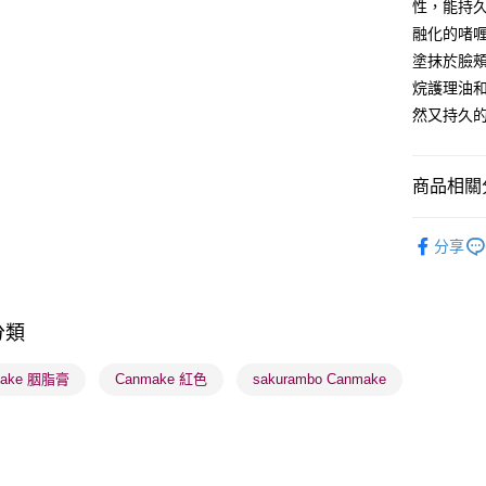
性，能持
BoC Pay
融化的啫
塗抹於臉
送貨方式
烷護理油
然又持久
順豐自助櫃
每筆HK$6
商品相關分
順豐站及營
每筆HK$6
潮流彩妝
分享
確認發貨後
焦點新品
物流公司
每筆HK$6
分類
(香港門市
make 胭脂膏
Canmake 紅色
sakurambo Canmake
取。逾期
每筆HK$2
(澳門門市
取。逾期