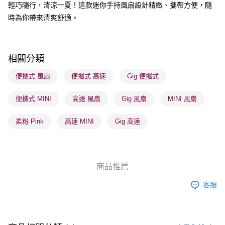
輕巧隨行，清涼一夏！這款迷你手持風扇設計精緻、攜帶方便，隨
時為你帶來清爽舒適。
送貨方式
順豐自助櫃 - 確認發貨後1-3個工作天送達
每筆HK$65.00，滿HK$300.00或以上免運費
相關分類
順豐站及營業點 - 確認發貨後1-3個工作天送達
便攜式 風扇
便攜式 高速
Gig 便攜式
每筆HK$65.00，滿HK$300.00或以上免運費
便攜式 MINI
高速 風扇
Gig 風扇
MINI 風扇
確認發貨後1-3 工作天送達，訂單將隨機分配至SF順豐速運或京東
物流公司進行物流配送
柔粉 Pink
高速 MINI
Gig 高速
每筆HK$65.00，滿HK$300.00或以上免運費
(香港門市) 只顯示可選門市。確認發貨後2-5個工作天到店，3天內
取。逾期會取消訂單，並不會安排重寄
商品推薦
每筆HK$20.00，滿HK$100.00或以上免運費
客服