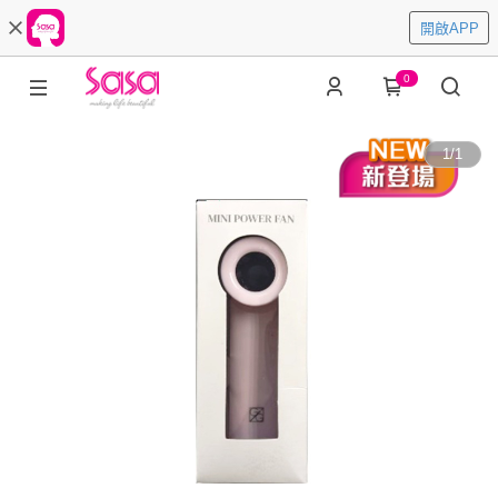
開啟APP
0
1
/
1