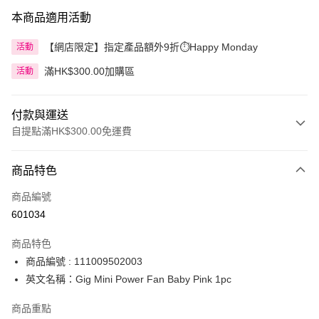
本商品適用活動
【網店限定】指定產品額外9折⏱️Happy Monday
活動
滿HK$300.00加購區
活動
付款與運送
自提點滿HK$300.00免運費
付款方式
商品特色
信用卡
商品編號
Apple Pay
601034
AlipayHK
商品特色
PayMe
商品編號 : 111009502003
英文名稱：Gig Mini Power Fan Baby Pink 1pc
WeChat Pay
商品重點
BoC Pay