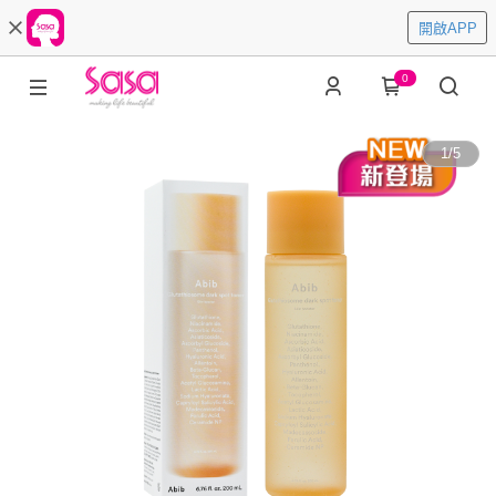
開啟APP
0
1
/
5