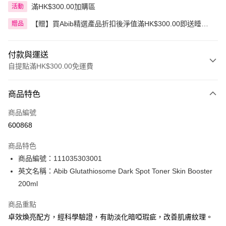
滿HK$300.00加購區
活動
【贈】買Abib精選產品折扣後淨值滿HK$300.00即送睡眠
贈品
面膜 80毫升
付款與運送
自提點滿HK$300.00免運費
付款方式
商品特色
信用卡
商品編號
Apple Pay
600868
AlipayHK
商品特色
PayMe
商品編號：111035303001
英文名稱：Abib Glutathiosome Dark Spot Toner Skin Booster
WeChat Pay
200ml
BoC Pay
商品重點
卓效煥亮配方，經科學驗證，有助淡化暗啞瑕疵，改善肌膚紋理。
送貨方式