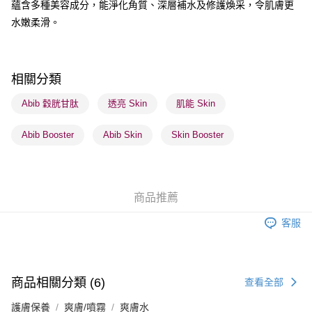
蘊含多種美容成分，能淨化角質、深層補水及修護煥采，令肌膚更
順豐自助櫃 - 確認發貨後1-3個工作天送達
水嫩柔滑。
每筆HK$65.00，滿HK$300.00或以上免運費
順豐站及營業點 - 確認發貨後1-3個工作天送達
每筆HK$65.00，滿HK$300.00或以上免運費
相關分類
確認發貨後1-3 工作天送達，訂單將隨機分配至SF順豐速運或京東
Abib 穀胱甘肽
透亮 Skin
肌能 Skin
物流公司進行物流配送
Abib Booster
Abib Skin
Skin Booster
每筆HK$65.00，滿HK$300.00或以上免運費
(香港門市) 只顯示可選門市。確認發貨後2-5個工作天到店，3天內
取。逾期會取消訂單，並不會安排重寄
商品推薦
每筆HK$20.00，滿HK$100.00或以上免運費
客服
(澳門門市) 只顯示可選門市。確認發貨後2-5個工作天到店，3天內
取。逾期會取消訂單，並不會安排重寄
每筆HK$20.00，滿HK$100.00或以上免運費
商品相關分類 (6)
查看全部
澳門地區配送 - 確認發貨後1-4個工作天送達
運費表
護膚保養
爽膚/噴霧
爽膚水