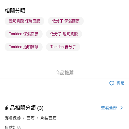
每筆HK$65.00，滿HK$300.00或以上免運費
相關分類
順豐站及營業點 - 確認發貨後1-3個工作天送達
透明質酸 保濕面膜
低分子 保濕面膜
每筆HK$65.00，滿HK$300.00或以上免運費
Torriden 保濕面膜
低分子 透明質酸
確認發貨後1-3 工作天送達，訂單將隨機分配至SF順豐速運或京東
物流公司進行物流配送
Torriden 透明質酸
Torriden 低分子
每筆HK$65.00，滿HK$300.00或以上免運費
(香港門市) 只顯示可選門市。確認發貨後2-5個工作天到店，3天內
取。逾期會取消訂單，並不會安排重寄
商品推薦
每筆HK$20.00，滿HK$100.00或以上免運費
客服
(澳門門市) 只顯示可選門市。確認發貨後2-5個工作天到店，3天內
取。逾期會取消訂單，並不會安排重寄
每筆HK$20.00，滿HK$100.00或以上免運費
商品相關分類 (3)
查看全部
澳門地區配送 - 確認發貨後1-4個工作天送達
運費表
護膚保養
面膜
片裝面膜
焦點新品