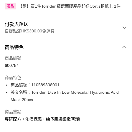
【贈】買1件Torriden精選面膜產品即送Cortis相紙卡 1件
贈品
付款與運送
自提點滿HK$300.00免運費
付款方式
商品特色
信用卡
商品編號
Apple Pay
600754
AlipayHK
商品特色
PayMe
商品編號：110589308001
英文名稱：Torriden Dive In Low Molecular Hyaluronic Acid
WeChat Pay
Mask 20pcs
BoC Pay
商品重點
專研配方，沁潤保濕，給予肌膚細緻呵護!
送貨方式
順豐自助櫃 - 確認發貨後1-3個工作天送達