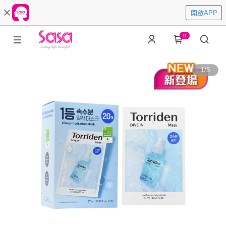
開啟APP
0
1
/
5