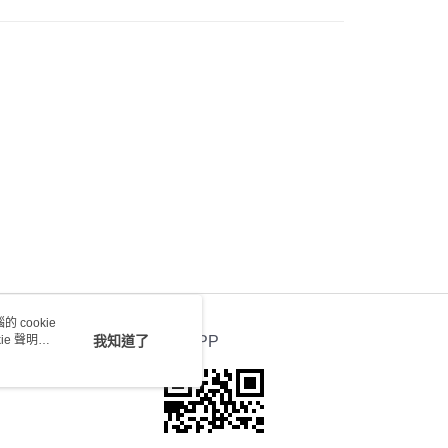
0.00，滿HK$100.00或以上免運費
送 - 確認發貨後1-4個工作天送達
運費表
 cookie
e 聲明使
我知道了
官方APP