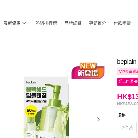
最新優惠
熱銷排行榜
品牌總覽
專題推介
付款獎賞
bepl
VIP尊享
獨
送上門滿HK
HK$13
HK$158.0
規格
2件裝