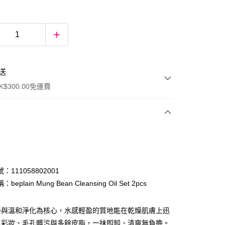
送
$300.00免運費
：111058802001
eplain Mung Bean Cleansing Oil Set 2pcs
ay
淨與溫和淨化為核心，水感輕盈的質地能在乾燥肌膚上迅
水彩妝、毛孔髒污與多餘皮脂，一抹即卸、清爽無負擔。