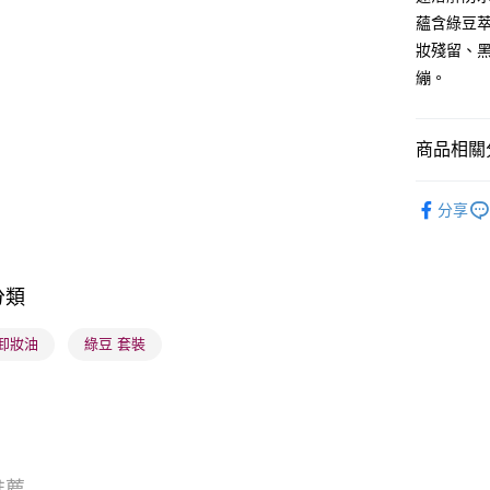
蘊含綠豆
妝殘留、
送貨方式
繃。
順豐自助櫃
每筆HK$6
商品相關分
順豐站及營
護膚保養
每筆HK$6
分享
焦點新品
確認發貨後
K-Beauty
物流公司
分類
每筆HK$6
 卸妝油
綠豆 套裝
(香港門市
取。逾期
每筆HK$2
(澳門門市
取。逾期
推薦