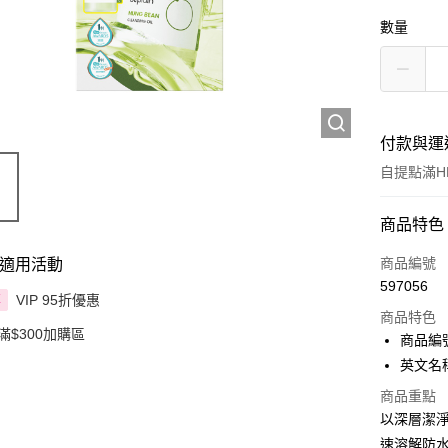
數量
付款與運
自提點滿HK
付款方式
商品特色
信用卡
商品編號
適用活動
597056
Apple Pay
VIP 95折優惠
享
商品特色
滿$300加購區
AlipayHK
商品編號
英文名稱：b
PayMe
商品重點
WeChat P
以深層潔
速溶解防
BoC Pay