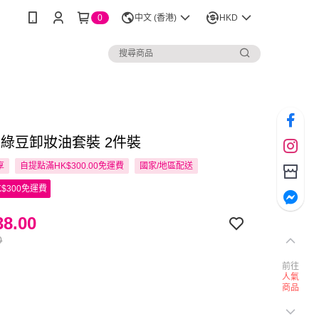
0
中文 (香港)
HKD
ain 綠豆卸妝油套裝 2件裝
享
自提點滿HK$300.00免運費
國家/地區配送
$300免運費
8.00
0
前往
人氣
商品