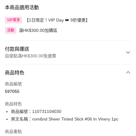
本商品適用活動
【1日限定！VIP Day 👑 9折優惠】
VIP尊享
滿HK$300.00加購區
活動
付款與運送
自提點滿HK$300.00免運費
付款方式
商品特色
信用卡
商品編號
Apple Pay
597055
AlipayHK
商品特色
PayMe
商品編號：110731104030
英文名稱：rom&nd Sheer Tinted Stick #06 In Vinery 1pc
WeChat Pay
商品重點
BoC Pay