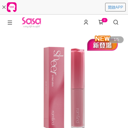
開啟APP
0
1
/
5