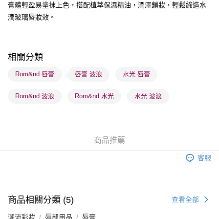
膏體輕盈易塗抹上色，搭配植萃保濕精油，潤澤鎖妝，輕鬆締造水
潤玻璃唇妝效。
送貨方式
順豐自助櫃 - 確認發貨後1-3個工作天送達
每筆HK$65.00，滿HK$300.00或以上免運費
相關分類
順豐站及營業點 - 確認發貨後1-3個工作天送達
Rom&nd 唇膏
唇膏 波浪
水光 唇膏
每筆HK$65.00，滿HK$300.00或以上免運費
Rom&nd 波浪
Rom&nd 水光
水光 波浪
確認發貨後1-3 工作天送達，訂單將隨機分配至SF順豐速運或京東
物流公司進行物流配送
每筆HK$65.00，滿HK$300.00或以上免運費
商品推薦
(香港門市) 只顯示可選門市。確認發貨後2-5個工作天到店，3天內
取。逾期會取消訂單，並不會安排重寄
客服
每筆HK$20.00，滿HK$100.00或以上免運費
(澳門門市) 只顯示可選門市。確認發貨後2-5個工作天到店，3天內
取。逾期會取消訂單，並不會安排重寄
商品相關分類 (5)
查看全部
每筆HK$20.00，滿HK$100.00或以上免運費
潮流彩妝
唇部用品
唇膏