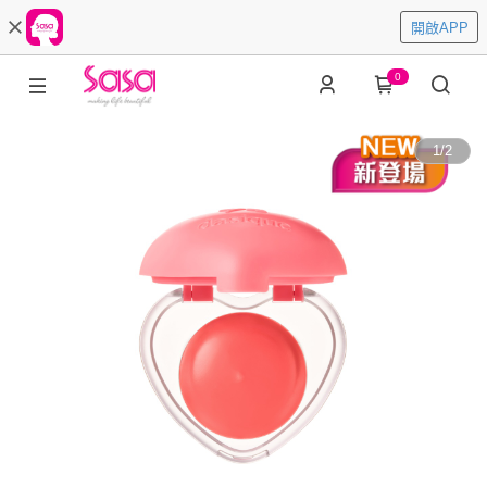
開啟APP
0
1
/
2