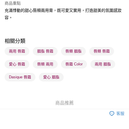
商品重點
BoC Pay
充滿悸動的甜心唇頰兩用膏，既可愛又實用，打造甜美的氛圍感妝
容。
送貨方式
順豐自助櫃 - 確認發貨後1-3個工作天送達
每筆HK$65.00，滿HK$300.00或以上免運費
相關分類
順豐站及營業點 - 確認發貨後1-3個工作天送達
兩用 唇霜
胭脂 唇霜
唇頰 胭脂
唇頰 唇霜
每筆HK$65.00，滿HK$300.00或以上免運費
愛心 唇霜
唇頰 兩用
唇霜 Color
兩用 胭脂
確認發貨後1-3 工作天送達，訂單將隨機分配至SF順豐速運或京東
物流公司進行物流配送
Dasique 唇霜
愛心 胭脂
每筆HK$65.00，滿HK$300.00或以上免運費
(香港門市) 只顯示可選門市。確認發貨後2-5個工作天到店，3天內
取。逾期會取消訂單，並不會安排重寄
商品推薦
每筆HK$20.00，滿HK$100.00或以上免運費
客服
(澳門門市) 只顯示可選門市。確認發貨後2-5個工作天到店，3天內
取。逾期會取消訂單，並不會安排重寄