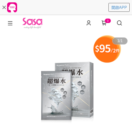
開啟APP
0
1
/
1