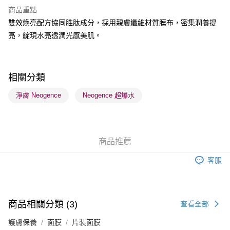
商品重點
BoC Pay
雙效煥亮配方協同胜肽成分，採用親膚纖維材質膜布，密集潤養提
亮，綻現水亮透潤光感美肌。
送貨方式
順豐自助櫃 - 確認發貨後1-3個工作天送達
每筆HK$65.00，滿HK$300.00或以上免運費
相關分類
順豐站及營業點 - 確認發貨後1-3個工作天送達
淨膚 Neogence
Neogence 超爆水
每筆HK$65.00，滿HK$300.00或以上免運費
確認發貨後1-3 工作天送達，訂單將隨機分配至SF順豐速運或京東
物流公司進行物流配送
商品推薦
每筆HK$65.00，滿HK$300.00或以上免運費
客服
(香港門市) 只顯示可選門市。確認發貨後2-5個工作天到店，3天內
取。逾期會取消訂單，並不會安排重寄
每筆HK$20.00，滿HK$100.00或以上免運費
商品相關分類 (3)
查看全部
(澳門門市) 只顯示可選門市。確認發貨後2-5個工作天到店，3天內
護膚保養
面膜
片裝面膜
取。逾期會取消訂單，並不會安排重寄