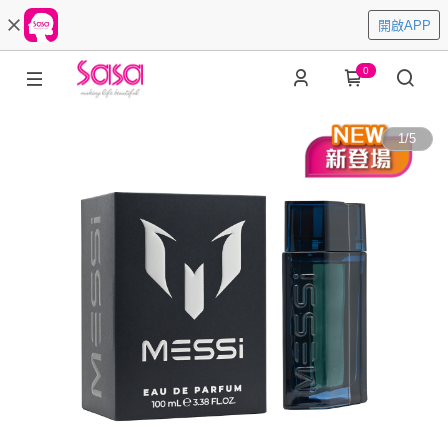
開啟APP
0
1
/
5