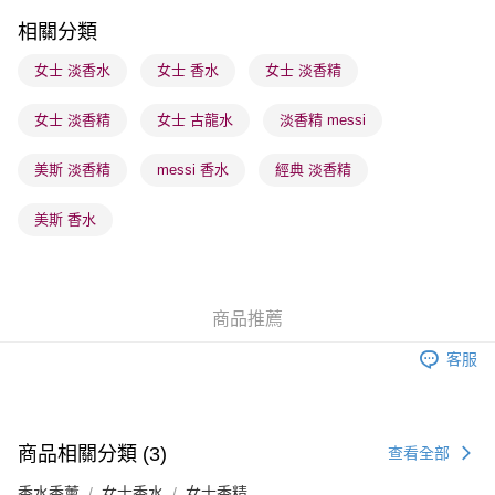
順豐站及營業點 - 確認發貨後1-3個工作天送達
相關分類
每筆HK$65.00，滿HK$300.00或以上免運費
女士 淡香水
女士 香水
女士 淡香精
確認發貨後1-3 工作天送達，訂單將隨機分配至SF順豐速運或京東
女士 淡香精
女士 古龍水
淡香精 messi
物流公司進行物流配送
每筆HK$65.00，滿HK$300.00或以上免運費
美斯 淡香精
messi 香水
經典 淡香精
(香港門市) 只顯示可選門市。確認發貨後2-5個工作天到店，3天內
取。逾期會取消訂單，並不會安排重寄
美斯 香水
每筆HK$20.00，滿HK$100.00或以上免運費
(澳門門市) 只顯示可選門市。確認發貨後2-5個工作天到店，3天內
取。逾期會取消訂單，並不會安排重寄
商品推薦
每筆HK$20.00，滿HK$100.00或以上免運費
客服
商品相關分類 (3)
查看全部
香水香薰
女士香水
女士香精