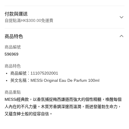
付款與運送
自提點滿HK$300.00免運費
付款方式
商品特色
信用卡
商品編號
Apple Pay
596969
AlipayHK
商品特色
PayMe
商品編號：111075202001
英文名稱：MESSi Original Eau De Parfum 100ml
WeChat Pay
商品重點
BoC Pay
MESSi經典款，以香氛捕捉梅西謙遜而強大的個性精髓，喚醒每個
人內在的不凡力量。木質芳香調深邃而溫潤，既迸發蓬勃生命力，
送貨方式
又蘊含紳士般的從容自信。
順豐自助櫃 - 確認發貨後1-3個工作天送達
每筆HK$65.00，滿HK$300.00或以上免運費