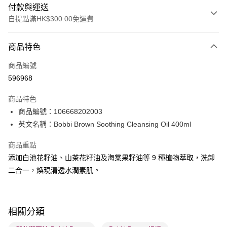
付款與運送
自提點滿HK$300.00免運費
付款方式
商品特色
信用卡
商品編號
Apple Pay
596968
AlipayHK
商品特色
PayMe
商品編號：106668202003
英文名稱：Bobbi Brown Soothing Cleansing Oil 400ml
WeChat Pay
商品重點
BoC Pay
添加白池花籽油、山茶花籽油及海棠果籽油等 9 種植物萃取，洗卸
二合一，煥現清透水潤素肌。
送貨方式
順豐自助櫃 - 確認發貨後1-3個工作天送達
每筆HK$65.00，滿HK$300.00或以上免運費
相關分類
順豐站及營業點 - 確認發貨後1-3個工作天送達