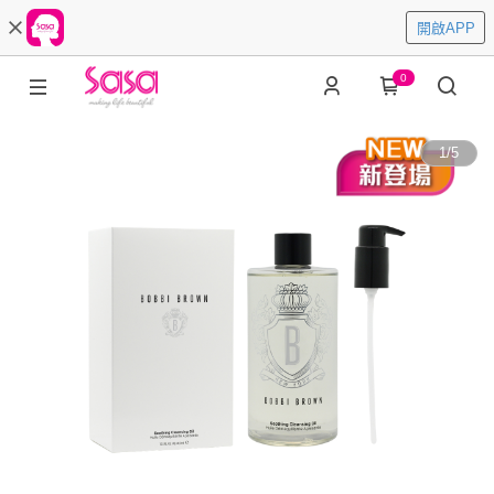
開啟APP
0
1
/
5