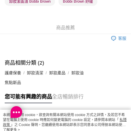
卸妝潔面油 Bobbi Brown
Bobbi Brown 紓緩
每筆HK$65.00，滿HK$300.00或以上免運費
確認發貨後1-3 工作天送達，訂單將隨機分配至SF順豐速運或京東
物流公司進行物流配送
商品推薦
每筆HK$65.00，滿HK$300.00或以上免運費
客服
(香港門市) 只顯示可選門市。確認發貨後2-5個工作天到店，3天內
取。逾期會取消訂單，並不會安排重寄
每筆HK$20.00，滿HK$100.00或以上免運費
商品相關分類 (2)
(澳門門市) 只顯示可選門市。確認發貨後2-5個工作天到店，3天內
護膚保養
卸妝清潔
卸妝產品
卸妝油
取。逾期會取消訂單，並不會安排重寄
每筆HK$20.00，滿HK$100.00或以上免運費
焦點新品
澳門地區配送 - 確認發貨後1-4個工作天送達
運費表
您可能有興趣的商品
全店暢銷排行
本網站中使用 cookie，欲查詢有關本網站使用 cookie 方式之詳情，及若您不希
熱門標籤
望在電腦上使用 cookie 時應如何變更電腦的 cookie 設定，請參閱本網站「
私隱
政策
」之 Cookie 聲明。您繼續使用本網站即表示您同意本公司得按本網站使用
條款之 Cookie 聲明使用 cookie。
了解更多 >