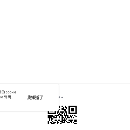
0.00，滿HK$100.00或以上免運費
 cookie
e 聲明使
我知道了
官方APP