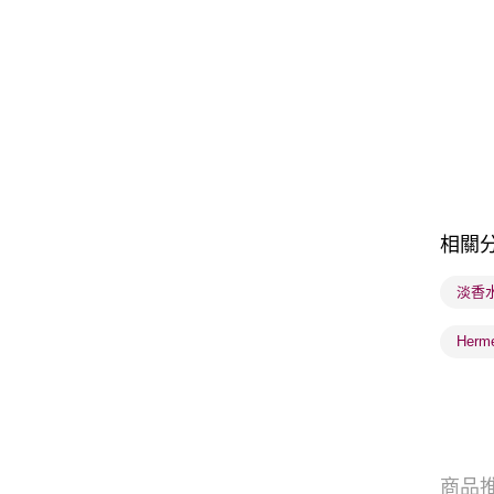
相關
淡香水 
Herme
商品