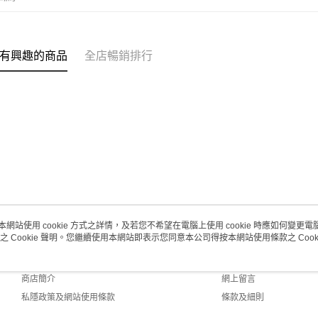
每筆HK$2
有興趣的商品
全店暢銷排行
本網站使用 cookie 方式之詳情，及若您不希望在電腦上使用 cookie 時應如何變更電腦的
之 Cookie 聲明。您繼續使用本網站即表示您同意本公司得按本網站使用條款之 Cooki
關於我們
客戶服務
品牌故事
購物說明
商店簡介
網上留言
私隱政策及網站使用條款
條款及細則
聯絡我們