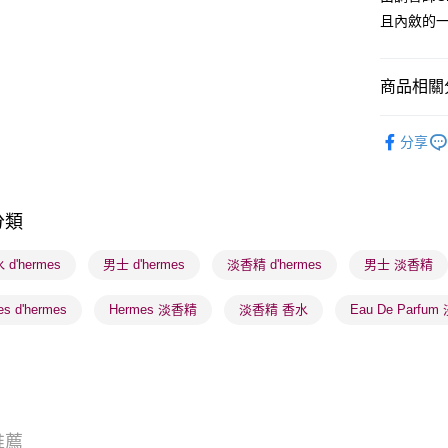
且內斂的
送貨方式
商品相關分
順豐自助櫃
香水香薰
每筆HK$6
分享
焦點新品
順豐站及營
每筆HK$6
香水香薰
分類
確認發貨後
物流公司
d'hermes
男士 d'hermes
淡香精 d'hermes
男士 淡香精
每筆HK$6
s d'hermes
Hermes 淡香精
淡香精 香水
Eau De Parfu
(香港門市
取。逾期
每筆HK$2
(澳門門市
取。逾期
推薦