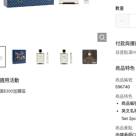
數量
付款與運
自提點滿HK
付款方式
商品特色
信用卡
商品編號
適用活動
596740
Apple Pay
滿$300加購區
商品特色
AlipayHK
商品編號
英文名稱：H
PayMe
Set 2p
WeChat P
商品重點
由調香師Ch
BoC Pay