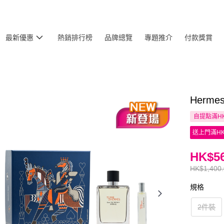
最新優惠
熱銷排行榜
品牌總覽
專題推介
付款獎賞
Herm
自提點滿HK
送上門滿HK
HK$56
HK$1,400
規格
2件裝