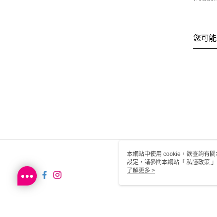
您可能
本網站中使用 cookie，欲查詢有關
設定，請參閱本網站「
私隱政策
」
用 cookie。
了解更多 >