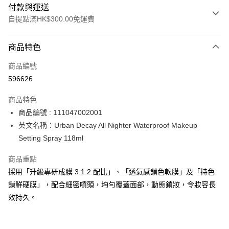
付款與運送
自提點滿HK$300.00免運費
付款方式
商品特色
信用卡
商品編號
Apple Pay
596626
AlipayHK
商品特色
PayMe
商品編號 : 111047002001
英文名稱：Urban Decay All Nighter Waterproof Makeup
WeChat Pay
Setting Spray 118ml
BoC Pay
商品重點
採用「升級專研成膜 3:1:2 配比」、「透氣感鎖色軟膜」及「持色
送貨方式
鎖鮮硬膜」，配合細密噴頭，均勻覆蓋面部，動態鎖妝，令妝容長
順豐自助櫃 - 確認發貨後1-3個工作天送達
效持久。
每筆HK$65.00，滿HK$300.00或以上免運費
順豐站及營業點 - 確認發貨後1-3個工作天送達