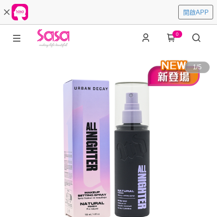
開啟APP
0
1
/
5