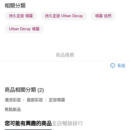
每筆HK$65.00，滿HK$300.00或以上免運費
相關分類
確認發貨後1-3 工作天送達，訂單將隨機分配至SF順豐速運或京東
持久定妝 噴霧
持久定妝 Urban Decay
噴霧 自然
物流公司進行物流配送
Urban Decay 噴霧
每筆HK$65.00，滿HK$300.00或以上免運費
(香港門市) 只顯示可選門市。確認發貨後2-5個工作天到店，3天內
取。逾期會取消訂單，並不會安排重寄
商品推薦
每筆HK$20.00，滿HK$100.00或以上免運費
客服
(澳門門市) 只顯示可選門市。確認發貨後2-5個工作天到店，3天內
取。逾期會取消訂單，並不會安排重寄
每筆HK$20.00，滿HK$100.00或以上免運費
商品相關分類 (2)
澳門地區配送 - 確認發貨後1-4個工作天送達
運費表
潮流彩妝
面部彩妝
定妝噴霧
焦點新品
您可能有興趣的商品
全店暢銷排行