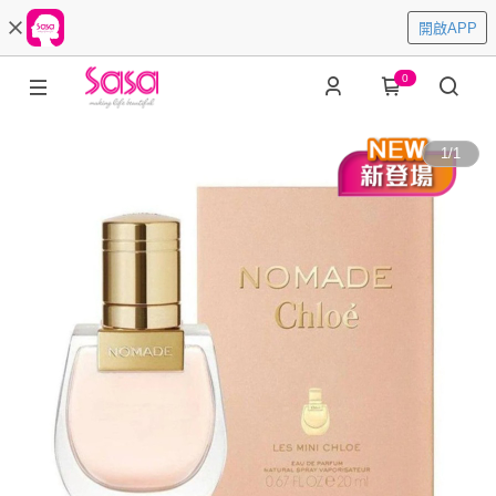
開啟APP
0
1
/
1