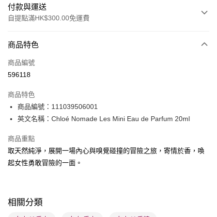
付款與運送
自提點滿HK$300.00免運費
付款方式
商品特色
信用卡
商品編號
Apple Pay
596118
AlipayHK
商品特色
PayMe
商品編號：111039506001
英文名稱：Chloé Nomade Les Mini Eau de Parfum 20ml
WeChat Pay
商品重點
BoC Pay
取天然純淨，展開一場內心與嗅覺碰撞的冒險之旅，寄情於香，喚
起女性勇敢冒險的一面。
送貨方式
順豐自助櫃 - 確認發貨後1-3個工作天送達
每筆HK$65.00，滿HK$300.00或以上免運費
相關分類
順豐站及營業點 - 確認發貨後1-3個工作天送達