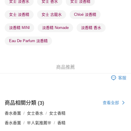
女士 淡香水
女士 香水
女士 淡香精
每筆HK$65.00，滿HK$300.00或以上免運費
女士 淡香精
女士 古龍水
Chloé 淡香精
確認發貨後1-3 工作天送達，訂單將隨機分配至SF順豐速運或京東
物流公司進行物流配送
淡香精 MINI
淡香精 Nomade
淡香精 香水
每筆HK$65.00，滿HK$300.00或以上免運費
(香港門市) 只顯示可選門市。確認發貨後2-5個工作天到店，3天內
Eau De Parfum 淡香精
取。逾期會取消訂單，並不會安排重寄
每筆HK$20.00，滿HK$100.00或以上免運費
(澳門門市) 只顯示可選門市。確認發貨後2-5個工作天到店，3天內
商品推薦
取。逾期會取消訂單，並不會安排重寄
客服
每筆HK$20.00，滿HK$100.00或以上免運費
商品相關分類 (3)
查看全部
香水香薰
女士香水
女士香精
香水香薰
🌸人氣推薦🌸
香精